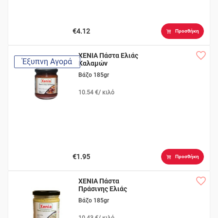
€4.12
Προσθήκη
XENIA Πάστα Ελιάς
Έξυπνη Αγορά
Καλαμών
Βάζο 185gr
10.54 €/ κιλό
€1.95
Προσθήκη
XENIA Πάστα
Πράσινης Ελιάς
Βάζο 185gr
10.43 €/ κιλό