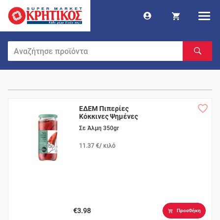
ΕΔΕΜ Πιπερίες
Κόκκινες Ψημένες
Σε Άλμη 350gr
11.37 €/ κιλό
€3.98
Προσθήκη