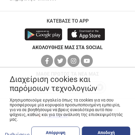
ΚΑΤΕΒΑΣΕ ΤΟ APP
ΑΚΟΛΟΥΘΗΣΕ ΜΑΣ ΣΤΑ SOCIAL
ΜΑΘΕ ΠΡΩΤΟΣ ΤΑ ΝΕΑ ΜΑΣ
Διαχείριση cookies και
παρόμοιων τεχνολογιών
Χρησιμοποιούμε εργαλεία όπως τα cookies για να σου
προσφέρουμε μία κορυφαία προσωποποιημένη εμπειρία,
για να σε βοηθήσουμε να βρεις ευκολότερα αυτό που
© Copyright 2026
ANEDIK Kritikos
. All Rights Reserved
ψάχνεις, καθώς και για την ανάλυση της επισκεψιμότητάς
Made with
by
Desquared
μας.
Απόρριψη
Αποδοχή
Ρυθμίσεις