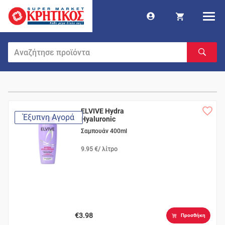
ELVIVE Hydra
Έξυπνη Αγορά
Hyaluronic
Σαμπουάν 400ml
9.95 €/ λίτρο
€3.98
Προσθήκη