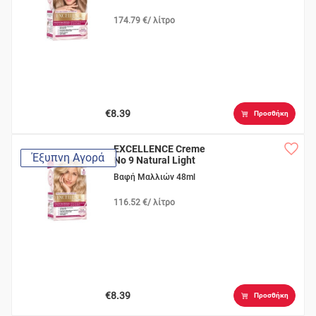
174.79 €/ λίτρο
€8.39
Προσθήκη
EXCELLENCE Creme
Έξυπνη Αγορά
Νο 9 Natural Light
Blond
Βαφή Μαλλιών 48ml
116.52 €/ λίτρο
€8.39
Προσθήκη