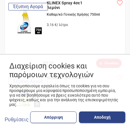
KLINEX Spray 4σε1
Έξυπνη Αγορά
Λεμόνι
Καθαρ/κό Γενικής Χρήσης 750ml
3.16 €/ λίτρο
€2.37
Διαχείριση cookies και
Προσθήκη
παρόμοιων τεχνολογιών
KLINEX Υγρά Πανάκια
Έξυπνη Αγορά
Χρησιμοποιούμε εργαλεία όπως τα cookies για να σου
Άρωμα Λεμόνι 30τεμ, Τεμάχιο
προσφέρουμε μία κορυφαία προσωποποιημένη εμπειρία,
για να σε βοηθήσουμε να βρεις ευκολότερα αυτό που
ψάχνεις, καθώς και για την ανάλυση της επισκεψιμότητάς
0.05 €/ τεμάχιο
μας.
Απόρριψη
Αποδοχή
Ρυθμίσεις