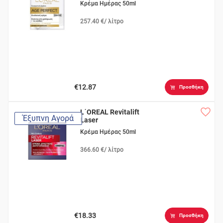
Κρέμα Ημέρας 50ml
257.40 €/ λίτρο
€12.87
Προσθήκη
L΄OREAL Revitalift
Έξυπνη Αγορά
Laser
Κρέμα Ημέρας 50ml
366.60 €/ λίτρο
€18.33
Προσθήκη