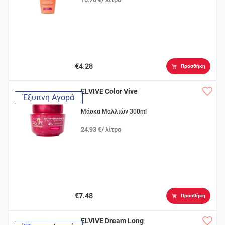
€4.28
Προσθήκη
ELVIVE Color Vive
Έξυπνη Αγορά
Μάσκα Μαλλιών 300ml
24.93 €/ λίτρο
€7.48
Προσθήκη
ELVIVE Dream Long