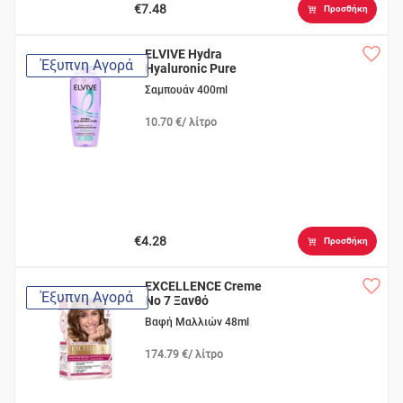
€7.48
Προσθήκη
ELVIVE Hydra
Έξυπνη Αγορά
Hyaluronic Pure
Σαμπουάν 400ml
10.70 €/ λίτρο
€4.28
Προσθήκη
EXCELLENCE Creme
Έξυπνη Αγορά
Νο 7 Ξανθό
Βαφή Μαλλιών 48ml
174.79 €/ λίτρο