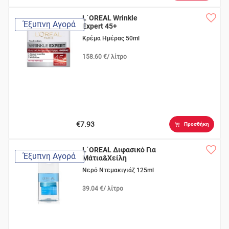
L΄OREAL Wrinkle
Έξυπνη Αγορά
Expert 45+
Κρέμα Ημέρας 50ml
158.60 €/ λίτρο
€7.93
Προσθήκη
L΄OREAL Διφασικό Για
Έξυπνη Αγορά
Μάτια&Χείλη
Νερό Ντεμακιγιάζ 125ml
39.04 €/ λίτρο