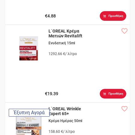
€4.88
Προσθήκη
L΄OREAL Κρέμα
Ματιών Revitalift
Ενυδατική 15ml
1292.66 €/ λίτρο
€19.39
Προσθήκη
L΄OREAL Wrinkle
Έξυπνη Αγορά
Expert 65+
Κρέμα Ημέρας 50ml
158.60 €/ λίτρο