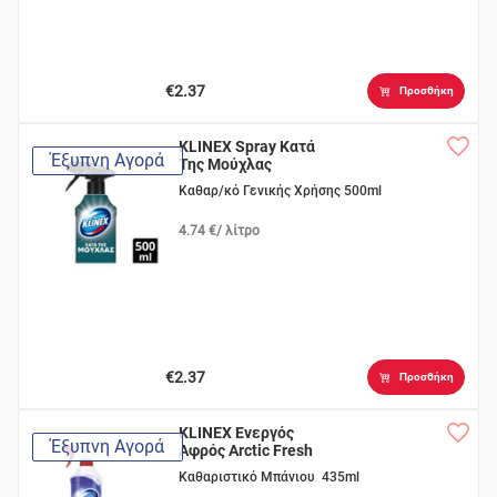
€2.37
Προσθήκη
KLINEX Spray Κατά
Έξυπνη Αγορά
Της Μούχλας
Καθαρ/κό Γενικής Χρήσης 500ml
4.74 €/ λίτρο
€2.37
Προσθήκη
KLINEX Ενεργός
Έξυπνη Αγορά
Αφρός Arctic Fresh
Καθαριστικό Μπάνιου 435ml