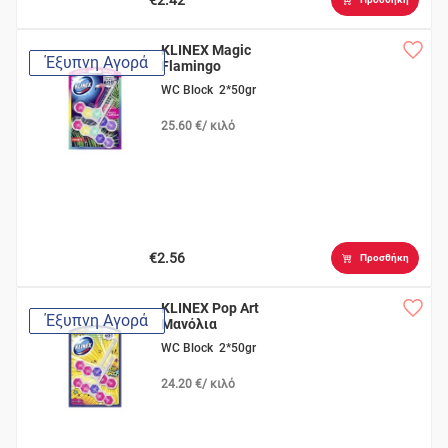
KLINEX Magic
Έξυπνη Αγορά
Flamingo
WC Block 2*50gr
25.60 €/ κιλό
€2.56
Προσθήκη
KLINEX Pop Art
Έξυπνη Αγορά
Μανόλια
WC Block 2*50gr
24.20 €/ κιλό