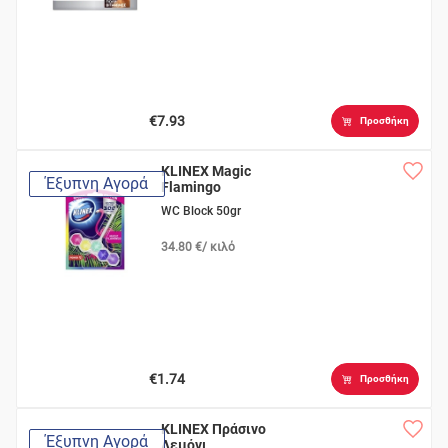
€7.93
Προσθήκη
KLINEX Magic
Έξυπνη Αγορά
Flamingo
WC Block 50gr
34.80 €/ κιλό
€1.74
Προσθήκη
KLINEX Πράσινο
Έξυπνη Αγορά
Λεμόνι