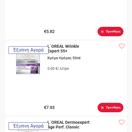
€5.82
Προσθήκη
L΄OREAL Wrinkle
Έξυπνη Αγορά
Expert 55+
Κρέμα Ημέρας 50ml
0.00 €/ λίτρο
€7.93
Προσθήκη
L΄OREAL Dermoexpert
Έξυπνη Αγορά
Age Perf. Classic