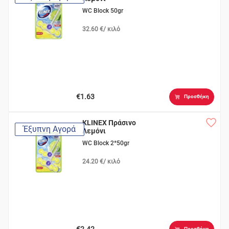
WC Block 50gr
32.60 €/ κιλό
€1.63
Προσθήκη
KLINEX Πράσινο
Έξυπνη Αγορά
Λεμόνι
WC Block 2*50gr
24.20 €/ κιλό
€2.42
Προσθήκη