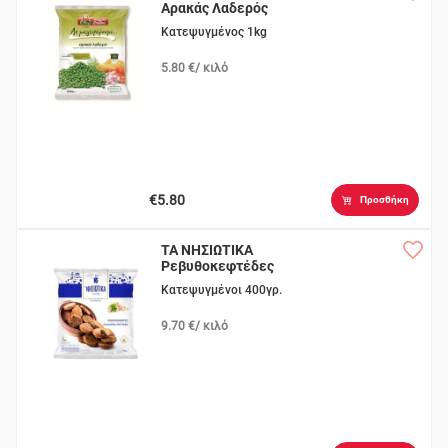
Αρακάς Λαδερός
Κατεψυγμένος 1kg
5.80 €/ κιλό
€5.80
Προσθήκη
ΤΑ ΝΗΣΙΩΤΙΚΑ
Ρεβυθοκεφτέδες
Σίφνου
Κατεψυγμένοι 400γρ.
9.70 €/ κιλό