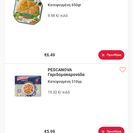
Κατεψυγμένη 650gr
9.98 €/ κιλό
€6.49
Προσθήκη
PESCANOVA
Γαριδομακαρονάδα
¨Μαγειρεύω¨
Κατεψυγμένη 310γρ.
19.32 €/ κιλό
€5.99
Προσθήκη