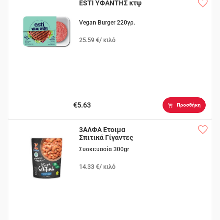
ESTI ΥΦΑΝΤΗΣ κτψ
Vegan Burger 220γρ.
25.59 €/ κιλό
€5.63
Προσθήκη
3ΑΛΦΑ Ετοιμα
Σπιτικά Γίγαντες
Γιαχνί
Συσκευασία 300gr
14.33 €/ κιλό