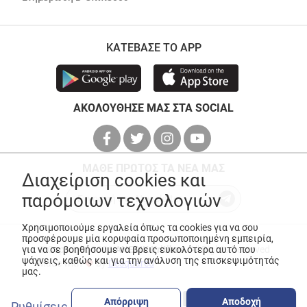
ΚΑΤΕΒΑΣΕ ΤΟ APP
ΑΚΟΛΟΥΘΗΣΕ ΜΑΣ ΣΤΑ SOCIAL
ΜΑΘΕ ΠΡΩΤΟΣ ΤΑ ΝΕΑ ΜΑΣ
Διαχείριση cookies και
παρόμοιων τεχνολογιών
Χρησιμοποιούμε εργαλεία όπως τα cookies για να σου
προσφέρουμε μία κορυφαία προσωποποιημένη εμπειρία,
για να σε βοηθήσουμε να βρεις ευκολότερα αυτό που
© Copyright 2026
ANEDIK Kritikos
. All Rights Reserved
ψάχνεις, καθώς και για την ανάλυση της επισκεψιμότητάς
Made with
by
Desquared
μας.
Απόρριψη
Αποδοχή
Ρυθμίσεις