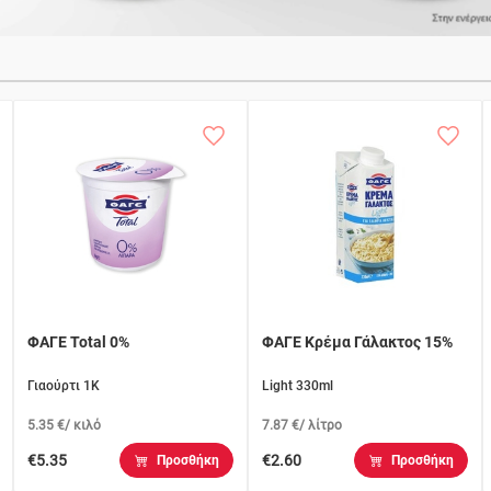
ΦΑΓΕ Total 0%
ΦΑΓΕ Κρέμα Γάλακτος 15%
Γιαούρτι 1K
Light 330ml
5.35 €/ κιλό
7.87 €/ λίτρο
€5.35
€2.60
Προσθήκη
Προσθήκη