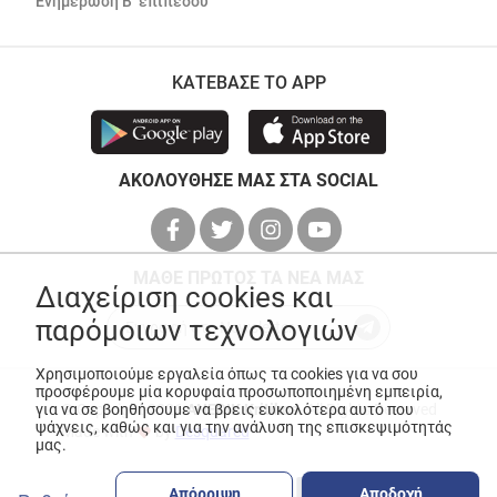
Ενημέρωση Β’ επιπέδου
ΚΑΤΕΒΑΣΕ ΤΟ APP
ΑΚΟΛΟΥΘΗΣΕ ΜΑΣ ΣΤΑ SOCIAL
ΜΑΘΕ ΠΡΩΤΟΣ ΤΑ ΝΕΑ ΜΑΣ
Διαχείριση cookies και
παρόμοιων τεχνολογιών
Χρησιμοποιούμε εργαλεία όπως τα cookies για να σου
προσφέρουμε μία κορυφαία προσωποποιημένη εμπειρία,
για να σε βοηθήσουμε να βρεις ευκολότερα αυτό που
© Copyright 2026
ANEDIK Kritikos
. All Rights Reserved
ψάχνεις, καθώς και για την ανάλυση της επισκεψιμότητάς
Made with
by
Desquared
μας.
Απόρριψη
Αποδοχή