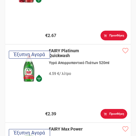
€2.67
Προσθήκη
FAIRY Platinum
Έξυπνη Αγορά
Quickwash
Υγρό Απορρυπαντικό Πιάτων 520ml
4.59 €/ λίτρο
€2.39
Προσθήκη
FAIRY Max Power
Έξυπνη Αγορά