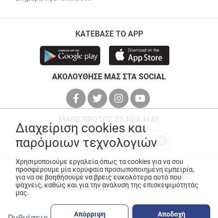
ΚΑΤΕΒΑΣΕ ΤΟ APP
ΑΚΟΛΟΥΘΗΣΕ ΜΑΣ ΣΤΑ SOCIAL
ΜΑΘΕ ΠΡΩΤΟΣ ΤΑ ΝΕΑ ΜΑΣ
Διαχείριση cookies και
παρόμοιων τεχνολογιών
Χρησιμοποιούμε εργαλεία όπως τα cookies για να σου
προσφέρουμε μία κορυφαία προσωποποιημένη εμπειρία,
για να σε βοηθήσουμε να βρεις ευκολότερα αυτό που
© Copyright 2026
ANEDIK Kritikos
. All Rights Reserved
ψάχνεις, καθώς και για την ανάλυση της επισκεψιμότητάς
Made with
by
Desquared
μας.
Απόρριψη
Αποδοχή
Ρυθμίσεις