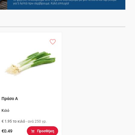
Πράσο Α
Κιλό
€ 1.95 το κιλό
- ανά
250 γρ.
€0.49
Προσθήκη