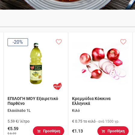
-20%
ΕΠΙΛΟΓΗ ΜΟΥ Εξαιρετικό
Κρεμμύδια Κόκκινα
Παρθένο
Ελληνικά
Ελαιόλαδο 1L
Κιλό
5.59 €/ λίτρο
€ 0.75 το κιλό
- ανά
1500 γρ.
€5.59
€1.13
Προσθήκη
Προσθήκη
€ 6.99