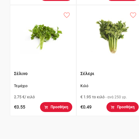
Σέλινο
Σέλερι
Τεμάχιο
Κιλό
2.75 €/ κιλό
€ 1.95 το κιλό
- ανά
250 γρ.
€0.55
€0.49
Προσθήκη
Προσθήκη