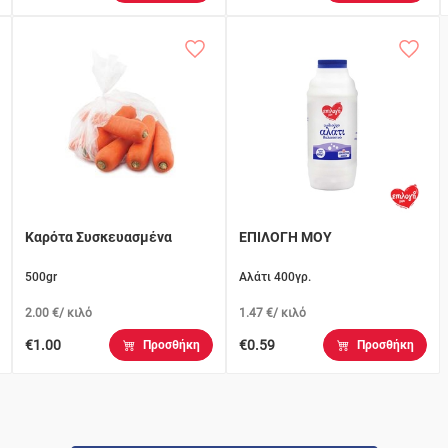
Καρότα Συσκευασμένα
ΕΠΙΛΟΓΗ ΜΟΥ
500gr
Αλάτι 400γρ.
2.00 €/ κιλό
1.47 €/ κιλό
€1.00
€0.59
Προσθήκη
Προσθήκη