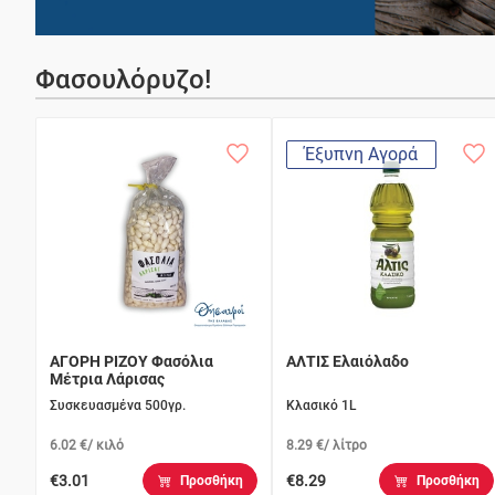
Φασουλόρυζο!
Έξυπνη Αγορά
ΑΓΟΡΗ ΡΙΖΟΥ Φασόλια
ΑΛΤΙΣ Ελαιόλαδο
Μέτρια Λάρισας
Συσκευασμένα 500γρ.
Κλασικό 1L
6.02 €/ κιλό
8.29 €/ λίτρο
€3.01
€8.29
Προσθήκη
Προσθήκη