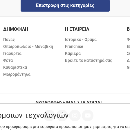
Επιστροφή στις κατηγορίες
ΔΗΜΟΦΙΛΗ
Η ΕΤΑΙΡΕΙΑ
Β
Πάνες
Ιστορικό - Όραμα
Φ
Οπωροπωλείο - Μαναβική
Franchise
Ε
Γιαούρτια
Καριέρα
Σ
Φέτα
Βρείτε το κατάστημά σας
Δ
Καθαριστικά
G
Μωρομάντηλα
ΑΚΟΛΟΥΘΗΣΕ ΜΑΣ ΣΤΑ SOCIAL
ρόμοιων τεχνολογιών
 σου προσφέρουμε μία κορυφαία προσωποποιημένη εμπειρία, για να σ