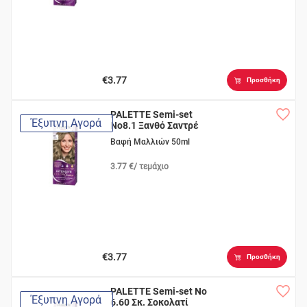
€3.77
Προσθήκη
PALETTE Semi-set
Έξυπνη Αγορά
Νο8.1 Ξανθό Σαντρέ
Βαφή Μαλλιών 50ml
3.77 €/ τεμάχιο
€3.77
Προσθήκη
PALETTE Semi-set Νο
Έξυπνη Αγορά
6.60 Σκ. Σοκολατί