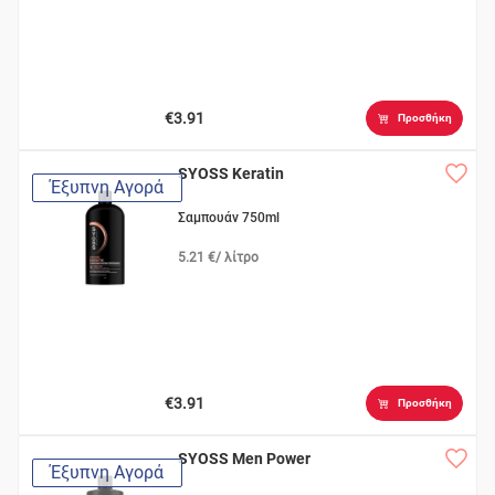
€3.91
Προσθήκη
SYOSS Keratin
Έξυπνη Αγορά
Σαμπουάν 750ml
5.21 €/ λίτρο
€3.91
Προσθήκη
SYOSS Men Power
Έξυπνη Αγορά