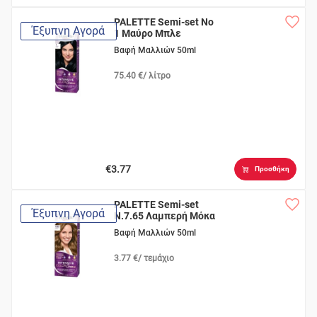
PALETTE Semi-set Νο
Έξυπνη Αγορά
1 Μαύρο Μπλε
Βαφή Μαλλιών 50ml
75.40 €/ λίτρο
€3.77
Προσθήκη
PALETTE Semi-set
Έξυπνη Αγορά
N.7.65 Λαμπερή Μόκα
Βαφή Μαλλιών 50ml
3.77 €/ τεμάχιο