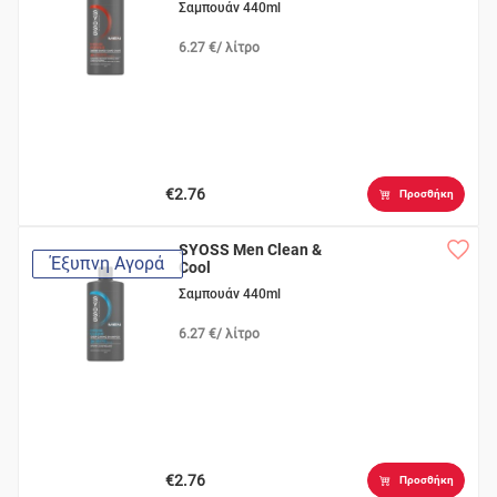
Σαμπουάν 440ml
6.27 €/ λίτρο
€2.76
Προσθήκη
SYOSS Men Clean &
Έξυπνη Αγορά
Cool
Σαμπουάν 440ml
6.27 €/ λίτρο
€2.76
Προσθήκη