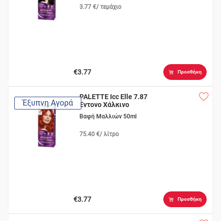
3.77 €/ τεμάχιο
€3.77
Προσθήκη
PALETTE Icc Elle 7.87
Έξυπνη Αγορά
Εντονο Χάλκινο
Βαφή Μαλλιών 50ml
75.40 €/ λίτρο
€3.77
Προσθήκη