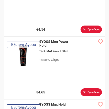
€4.54
Προσθήκη
SYOSS Men Power
Έξυπνη Αγορά
Hold
Τζελ Μαλλιών 250ml
18.60 €/ λίτρο
€4.65
Προσθήκη
SYOSS Max Hold
Έξυπνη Αγορά