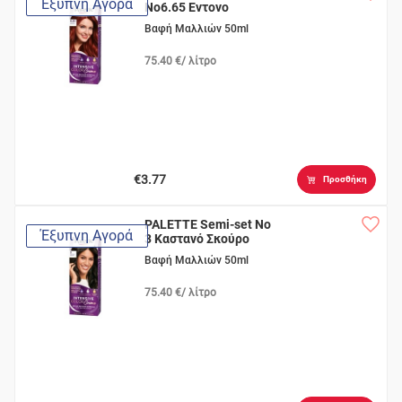
Έξυπνη Αγορά
Νο6.65 Εντονο
Κόκκινο
Βαφή Μαλλιών 50ml
75.40 €/ λίτρο
€3.77
Προσθήκη
PALETTE Semi-set Nο
Έξυπνη Αγορά
3 Καστανό Σκούρο
Βαφή Μαλλιών 50ml
75.40 €/ λίτρο