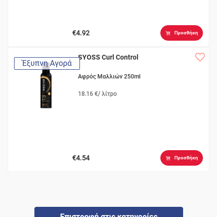
€4.92
Προσθήκη
SYOSS Curl Control
Έξυπνη Αγορά
Αφρός Μαλλιών 250ml
18.16 €/ λίτρο
€4.54
Προσθήκη
Επιστροφή στις κατηγορίες