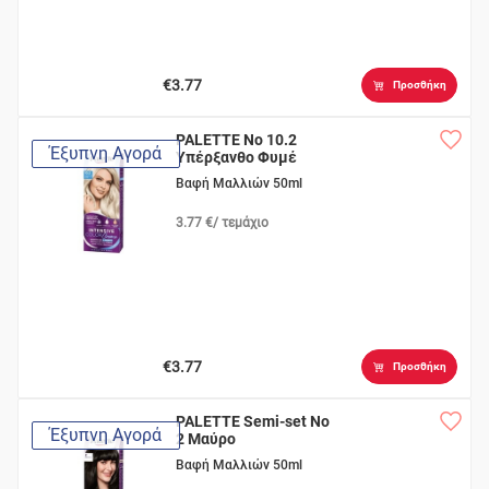
€3.77
Προσθήκη
PALETTE No 10.2
Έξυπνη Αγορά
Υπέρξανθο Φυμέ
Βαφή Μαλλιών 50ml
3.77 €/ τεμάχιο
€3.77
Προσθήκη
PALETTE Semi-set Νο
Έξυπνη Αγορά
2 Mαύρο
Βαφή Μαλλιών 50ml