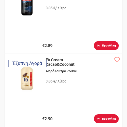
3.85 €/ λίτρο
€2.89
Προσθήκη
FA Cream
Έξυπνη Αγορά
Cacao&Coconut
Αφρόλουτρο 750ml
3.86 €/ λίτρο
€2.90
Προσθήκη