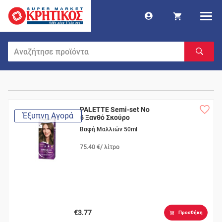
PALETTE Semi-set Nο
Έξυπνη Αγορά
6 Ξανθό Σκούρο
Βαφή Μαλλιών 50ml
75.40 €/ λίτρο
€3.77
Προσθήκη