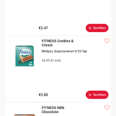
€2.47
Προσθήκη
FITNESS Cookies &
Cream
Μπάρες Δημητριακών 6*23.5gr
26.95 €/ κιλό
€3.80
Προσθήκη
FITNESS Milk
Chocolate