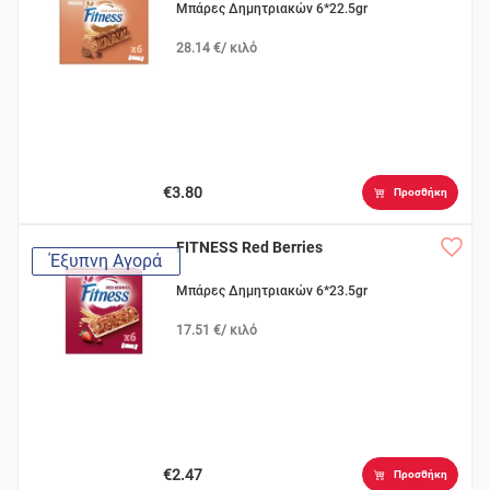
Μπάρες Δημητριακών 6*22.5gr
28.14 €/ κιλό
€3.80
Προσθήκη
FITNESS Red Berries
Έξυπνη Αγορά
Μπάρες Δημητριακών 6*23.5gr
17.51 €/ κιλό
€2.47
Προσθήκη