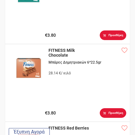
€3.80
Προσθήκη
FITNESS Milk
Chocolate
Μπάρες Δημητριακών 6*22.5gr
28.14 €/ κιλό
€3.80
Προσθήκη
FITNESS Red Berries
Έξυπνη Αγορά