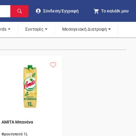
Σύνδεση/Εγγραφή
Το καλάθι μου
ards
Συνταγές
Μεσογειακή Διατροφή
AMITA Μπανάνα
Φρουτοποτό 1L