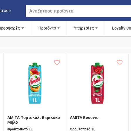
μά σου
Προσφορές
Προϊόντα
Υπηρεσίες
Loyalty C
AMITA Πορτοκάλι Βερίκοκο
AMITA Βύσσινο
Μήλο
Φρουτοποτό 1L
Φρουτοποτό 1L