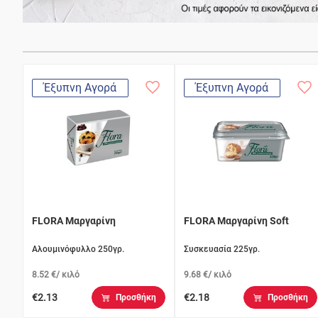
Έξυπνη Αγορά
Έξυπνη Αγορά
FLORA Μαργαρίνη
FLORA Μαργαρίνη Soft
Αλουμινόφυλλο 250γρ.
Συσκευασία 225γρ.
8.52 €/ κιλό
9.68 €/ κιλό
€2.13
€2.18
Προσθήκη
Προσθήκη