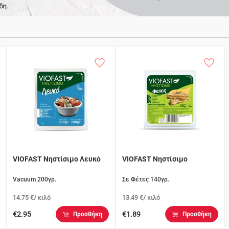
VIOFAST Νηστίσιμο Λευκό
VIOFAST Νηστίσιμο
Vacuum 200γρ.
Σε Φέτες 140γρ.
14.75 €/ κιλό
13.49 €/ κιλό
€2.95
€1.89
Προσθήκη
Προσθήκη