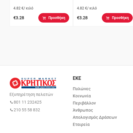
4.82 €/ κιλό
4.82 €/ κιλό
€3.28
€3.28
Προσθήκη
Προσθήκη
ΕΚΕ
Πυλώνες
Εξυπηρέτηση πελατών
Κοινωνία
801 11 232425
Περιβάλλον
210 55 58 832
Άνθρωπος
Απολογισμός Δράσεων
Εταιρεία