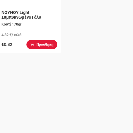
ΝΟΥΝΟΥ Light
Συμπυκνωμένο Γάλα
Κουτί 170gr
4.82 €/ κιλό
€0.82
Προσθήκη