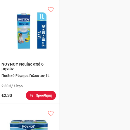
ΝΟΥΝΟΥ Noulac από 6
μηνών
Παιδικό Ρόφημα Γάλακτος 1L
2.30 €/ λίτρο
€2.30
Προσθήκη