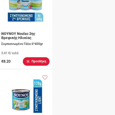
ΝΟΥΝΟΥ Noulac 2ης
Βρεφικής Ηλικίας
Συμπυκνωμένο Γάλα 6*400gr
3.41 €/ κιλό
€8.20
Προσθήκη