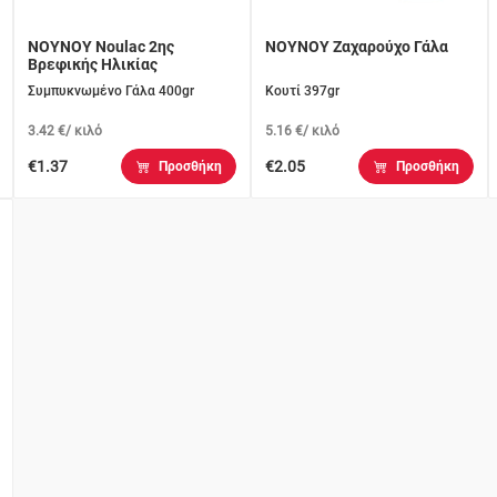
ΝΟΥΝΟΥ Noulac 2ης
ΝΟΥΝΟΥ Ζαχαρούχο Γάλα
Βρεφικής Ηλικίας
Συμπυκνωμένο Γάλα 400gr
Κουτί 397gr
3.42 €/ κιλό
5.16 €/ κιλό
€1.37
€2.05
Προσθήκη
Προσθήκη