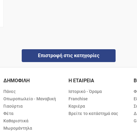
Επιστροφή στις κατηγορίες
ΔΗΜΟΦΙΛΗ
Η ΕΤΑΙΡΕΙΑ
Β
Πάνες
Ιστορικό - Όραμα
Φ
Οπωροπωλείο - Μαναβική
Franchise
Ε
Γιαούρτια
Καριέρα
Σ
Φέτα
Βρείτε το κατάστημά σας
Δ
Καθαριστικά
G
Μωρομάντηλα