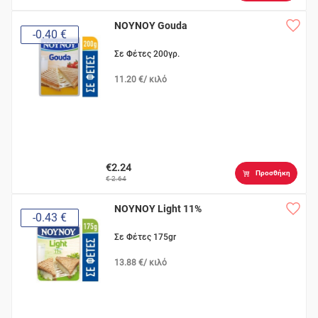
ΝΟΥΝΟΥ Gouda
-0.40 €
Σε Φέτες 200γρ.
11.20 €/ κιλό
€2.24
Προσθήκη
€ 2.64
ΝΟΥΝΟΥ Light 11%
-0.43 €
Σε Φέτες 175gr
13.88 €/ κιλό