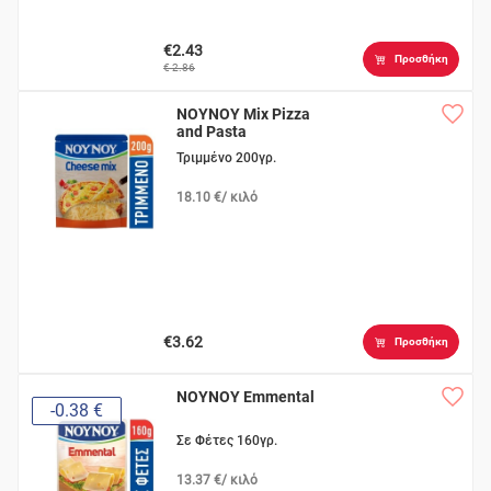
€2.43
Προσθήκη
€ 2.86
ΝΟΥΝΟΥ Mix Pizza
and Pasta
Τριμμένο 200γρ.
18.10 €/ κιλό
€3.62
Προσθήκη
ΝΟΥΝΟΥ Emmental
-0.38 €
Σε Φέτες 160γρ.
13.37 €/ κιλό