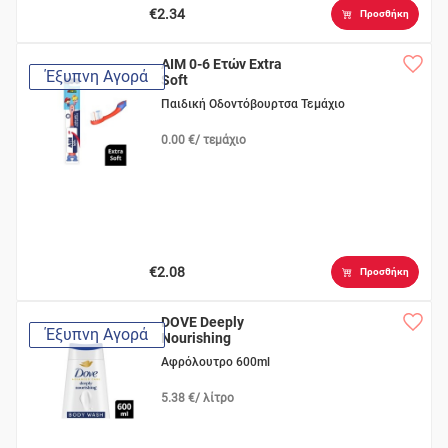
€2.34
Προσθήκη
AIM 0-6 Ετών Extra
Έξυπνη Αγορά
Soft
Παιδική Οδοντόβουρτσα Τεμάχιο
0.00 €/ τεμάχιο
€2.08
Προσθήκη
DOVE Deeply
Έξυπνη Αγορά
Nourishing
Αφρόλουτρο 600ml
5.38 €/ λίτρο