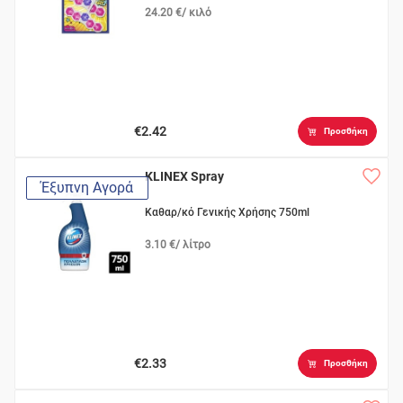
24.20 €/ κιλό
€2.42
Προσθήκη
KLINEX Spray
Έξυπνη Αγορά
Καθαρ/κό Γενικής Χρήσης 750ml
3.10 €/ λίτρο
€2.33
Προσθήκη