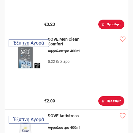
€3.23
Προσθήκη
DOVE Men Clean
Έξυπνη Αγορά
Comfort
Αφρόλουτρο 400ml
5.22 €/ λίτρο
€2.09
Προσθήκη
DOVE Antistress
Έξυπνη Αγορά
Αφρόλουτρο 400ml