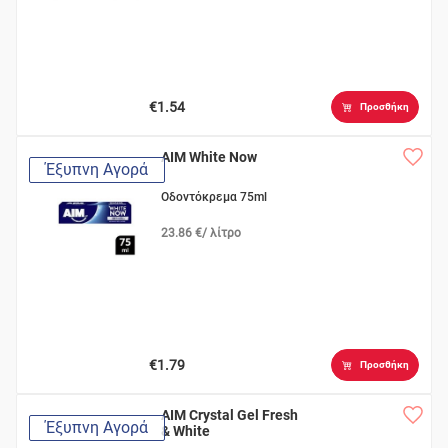
€1.54
Προσθήκη
AIM White Now
Έξυπνη Αγορά
Οδοντόκρεμα 75ml
23.86 €/ λίτρο
€1.79
Προσθήκη
AIM Crystal Gel Fresh
Έξυπνη Αγορά
& White