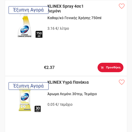
KLINEX Spray 4σε1
Έξυπνη Αγορά
Λεμόνι
Καθαρ/κό Γενικής Χρήσης 750ml
3.16 €/ λίτρο
€2.37
Προσθήκη
KLINEX Υγρά Πανάκια
Έξυπνη Αγορά
Άρωμα Λεμόνι 30τεμ, Τεμάχιο
0.05 €/ τεμάχιο