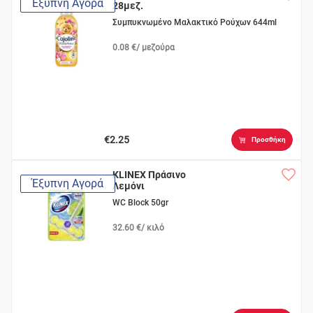
Έξυπνη Αγορά
28μεζ.
Συμπυκνωμένο Μαλακτικό Ρούχων 644ml
0.08 €/ μεζούρα
€2.25
Προσθήκη
KLINEX Πράσινο
Έξυπνη Αγορά
Λεμόνι
WC Block 50gr
32.60 €/ κιλό