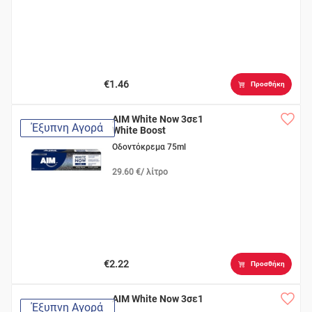
€1.46
Προσθήκη
AIM White Now 3σε1
Έξυπνη Αγορά
White Boost
Οδοντόκρεμα 75ml
29.60 €/ λίτρο
€2.22
Προσθήκη
AIM White Now 3σε1
Έξυπνη Αγορά