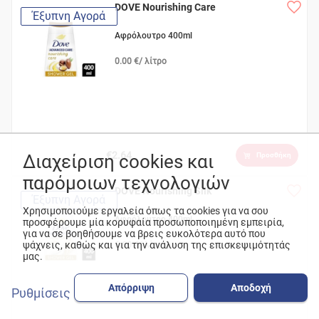
DOVE Nourishing Care
Έξυπνη Αγορά
Αφρόλουτρο 400ml
0.00 €/ λίτρο
€2.64
Διαχείριση cookies και
Προσθήκη
παρόμοιων τεχνολογιών
DOVE Nourishing Silk
Έξυπνη Αγορά
Χρησιμοποιούμε εργαλεία όπως τα cookies για να σου
Αφρόλουτρο 400ml
προσφέρουμε μία κορυφαία προσωποποιημένη εμπειρία,
για να σε βοηθήσουμε να βρεις ευκολότερα αυτό που
ψάχνεις, καθώς και για την ανάλυση της επισκεψιμότητάς
6.60 €/ λίτρο
μας.
Απόρριψη
Αποδοχή
Ρυθμίσεις