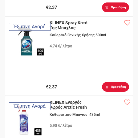
€2.37
Προσθήκη
KLINEX Spray Κατά
Έξυπνη Αγορά
Της Μούχλας
Καθαρ/κό Γενικής Χρήσης 500ml
4.74 €/ λίτρο
€2.37
Προσθήκη
KLINEX Ενεργός
Έξυπνη Αγορά
Αφρός Arctic Fresh
Καθαριστικό Μπάνιου 435ml
5.90 €/ λίτρο