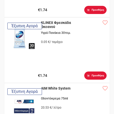
€1.74
Προσθήκη
KLINEX Φρεσκάδα
Έξυπνη Αγορά
Ωκεανού
Υγρά Πανάκια 30τεμ.
0.05 €/ τεμάχιο
€1.74
Προσθήκη
AIM White System
Έξυπνη Αγορά
Οδοντόκρεμα 75ml
20.53 €/ λίτρο