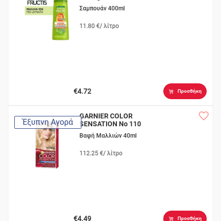
Σαμπουάν 400ml
11.80 €/ λίτρο
€4.72
Προσθήκη
GARNIER COLOR
Έξυπνη Αγορά
SENSATION Νο 110
Κατάξανθο Φυσικό
Βαφή Μαλλιών 40ml
112.25 €/ λίτρο
€4.49
Προσθήκη