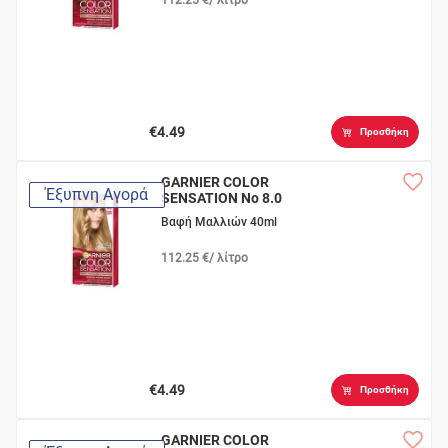
€4.49
Προσθήκη
GARNIER COLOR
Έξυπνη Αγορά
SENSATION Νο 8.0
Φωτεινό Ξανθό
Βαφή Μαλλιών 40ml
Ανοιχτό
112.25 €/ λίτρο
€4.49
Προσθήκη
GARNIER COLOR