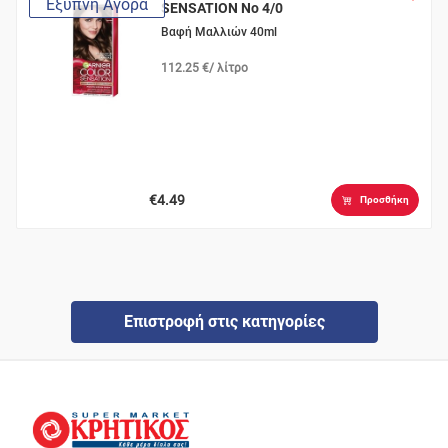
Έξυπνη Αγορά
SENSATION Νο 4/0
Καστανό
Βαφή Μαλλιών 40ml
112.25 €/ λίτρο
€4.49
Προσθήκη
Επιστροφή στις κατηγορίες