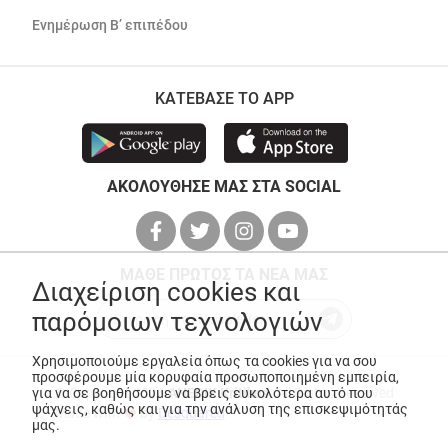
Ενημέρωση Β’ επιπέδου
ΚΑΤΕΒΑΣΕ ΤΟ APP
ΑΚΟΛΟΥΘΗΣΕ ΜΑΣ ΣΤΑ SOCIAL
ΜΑΘΕ ΠΡΩΤΟΣ ΤΑ ΝΕΑ ΜΑΣ
Διαχείριση cookies και
παρόμοιων τεχνολογιών
Χρησιμοποιούμε εργαλεία όπως τα cookies για να σου
προσφέρουμε μία κορυφαία προσωποποιημένη εμπειρία,
© Copyright 2026
ANEDIK Kritikos
. All Rights Reserved
για να σε βοηθήσουμε να βρεις ευκολότερα αυτό που
ψάχνεις, καθώς και για την ανάλυση της επισκεψιμότητάς
Made with
by
Desquared
μας.