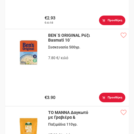
€2.93
Προσθήκη
€ 4.18
BEN΄S ORIGINAL Ρύζι
Basmati 10΄
Συσκευασία 500γρ.
7.80 €/ κιλό
€3.90
Προσθήκη
ΤΟ ΜΑΝΝΑ Δαγκωτό
με Γραβιέρα &
Πάπρικα
Παξιμάδια 110γρ.