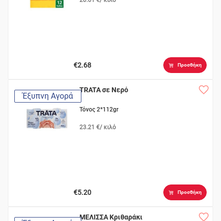
€2.68
Προσθήκη
TRATA σε Νερό
Έξυπνη Αγορά
Τόνος 2*112gr
23.21 €/ κιλό
€5.20
Προσθήκη
ΜΕΛΙΣΣΑ Κριθαράκι