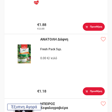
€1.88
Προσθήκη
€ 2.35
ΑΝΑΤΟΛΗ Δάφνη
Fresh Pack 5γρ.
0.00 €/ κιλό
€1.18
Προσθήκη
ΗΠΕΙΡΟΣ
Έξυπνη Αγορά
Κεφαλογραβιέρα
Π.Ο.Π