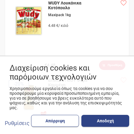
WUDY Λουκάνικα
Κοτόπουλο
Γαλοπούλα
Maxipack 1kg
4.48 €/ κιλό
€4.48
Διαχείριση cookies και
Προσθήκη
παρόμοιων τεχνολογιών
ΕΠΙΛΟΓΗ ΜΟΥ Φάβα
-20%
Κομμένη
Χρησιμοποιούμε εργαλεία όπως τα cookies για να σου
Συσκευασμένη 500γρ.
προσφέρουμε μία κορυφαία προσωποποιημένη εμπειρία,
για να σε βοηθήσουμε να βρεις ευκολότερα αυτό που
ψάχνεις, καθώς και για την ανάλυση της επισκεψιμότητάς
2.56 €/ κιλό
μας.
Απόρριψη
Αποδοχή
Ρυθμίσεις