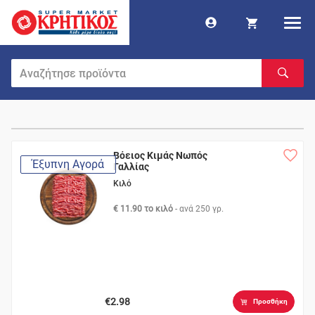
Βόειος Κιμάς Νωπός
Έξυπνη Αγορά
Γαλλίας
Κιλό
€ 11.90 το κιλό
- ανά
250 γρ.
€2.98
Προσθήκη