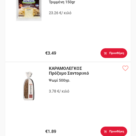
Τριμμένη 150gr
23.26 €/ κιλό
€3.49
Προσθήκη
ΚΑΡΑΜΟΛΕΓΚΟΣ
Πρόζυμο Σαντορινιό
σε Φέτες
Ψωμί 500γρ.
3.78 €/ κιλό
€1.89
Προσθήκη