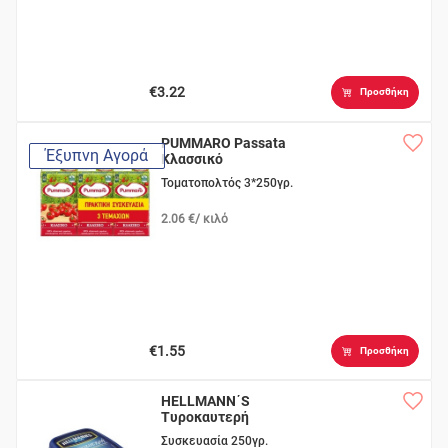
€3.22
Προσθήκη
PUMMARO Passata
Έξυπνη Αγορά
Κλασσικό
Τοματοπολτός 3*250γρ.
2.06 €/ κιλό
€1.55
Προσθήκη
HELLMANN΄S
Τυροκαυτερή
Συσκευασία 250γρ.