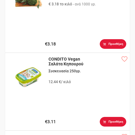
€ 3.18 το κιλό
- ανά
1000 γρ.
€3.18
Προσθήκη
CONDITO Vegan
Σαλάτα Κηπουρού
Συσκευασία 250γρ.
12.44 €/ κιλό
€3.11
Προσθήκη