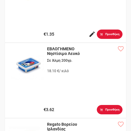
€1.35
Προσθήκη
ΕΒΛΟΓΗΜΕΝΟ
Νηστίσιμο Λευκό
Σε Άλμη 200γρ.
18.10 €/ κιλό
€3.62
Προσθήκη
Regato Bορείου
Ιρλανδίας