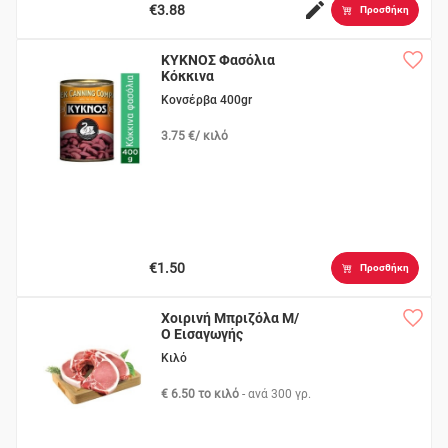
€3.88
Προσθήκη
ΚΥΚΝΟΣ Φασόλια
Κόκκινα
Κονσέρβα 400gr
3.75 €/ κιλό
€1.50
Προσθήκη
Χοιρινή Μπριζόλα Μ/
Ο Εισαγωγής
Κιλό
€ 6.50 το κιλό
- ανά
300 γρ.