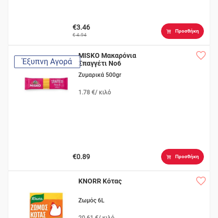
€3.46
Προσθήκη
€ 4.94
MISKO Μακαρόνια
Έξυπνη Αγορά
Σπαγγέτι Νο6
Ζυμαρικά 500gr
1.78 €/ κιλό
€0.89
Προσθήκη
KNORR Κότας
Ζωμός 6L
20.61 €/ κιλό