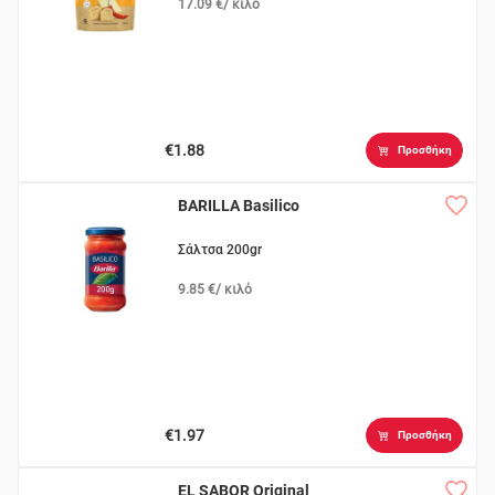
17.09 €/ κιλό
€1.88
Προσθήκη
BARILLA Basilico
Σάλτσα 200gr
9.85 €/ κιλό
€1.97
Προσθήκη
EL SABOR Original