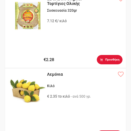
Τορτίγιες Ολικής
8τεμ
Συσκευασία 320gr
7.12 €/ κιλό
€2.28
Προσθήκη
Λεμόνια
Κιλό
€ 2.35 το κιλό
- ανά
500 γρ.