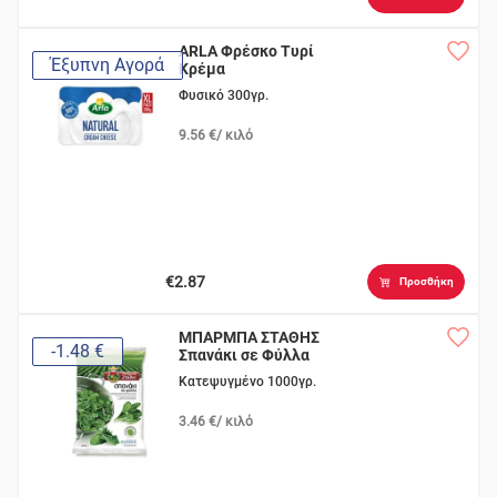
ARLA Φρέσκο Τυρί
Έξυπνη Αγορά
Κρέμα
Φυσικό 300γρ.
9.56 €/ κιλό
€2.87
Προσθήκη
ΜΠΑΡΜΠΑ ΣΤΑΘΗΣ
-1.48 €
Σπανάκι σε Φύλλα
Κατεψυγμένο 1000γρ.
3.46 €/ κιλό