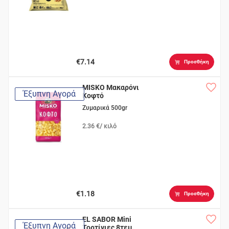
€7.14
Προσθήκη
MISKO Μακαρόνι
Έξυπνη Αγορά
Κοφτό
Ζυμαρικά 500gr
2.36 €/ κιλό
€1.18
Προσθήκη
EL SABOR Mini
Έξυπνη Αγορά
Τορτίγιες 8τεμ.