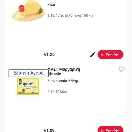
Κιλό
€ 12.45 το κιλό
- ανά
100 γρ.
€1.25
Προσθήκη
ΦΑΣΤ Μαργαρίνη
Έξυπνη Αγορά
Classic
Συσκευασία 225γρ.
4.84 €/ κιλό
€1.09
Προσθήκη