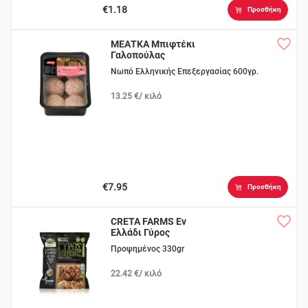
€1.18
Προσθήκη
ΜΕΑΤΚΑ Μπιφτέκι
Γαλοπούλας
Νωπό Ελληνικής Επεξεργασίας 600γρ.
13.25 €/ κιλό
€7.95
Προσθήκη
CRETA FARMS Eν
Ελλάδι Γύρος
Χοιρινός
Προψημένος 330gr
22.42 €/ κιλό