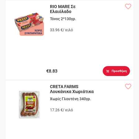
RIO MARE Σε
Ελαιόλαδο
Πικάντικός
Τόνος 2*130γρ.
33.96 €/ κιλό
€8.83
Προσθήκη
CRETA FARMS
Λουκάνικα Χωριάτικα
Σφακιανά
Χωρίς Γλουτένη 340γρ.
17.26 €/ κιλό