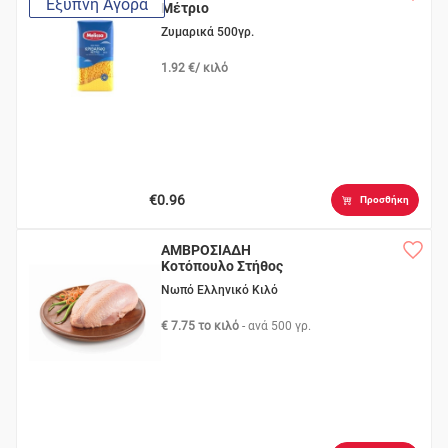
Έξυπνη Αγορά
Μέτριο
Ζυμαρικά 500γρ.
1.92 €/ κιλό
€0.96
Προσθήκη
ΑΜΒΡΟΣΙΑΔΗ
Κοτόπουλο Στήθος
Νωπό Ελληνικό Κιλό
€ 7.75 το κιλό
- ανά
500 γρ.