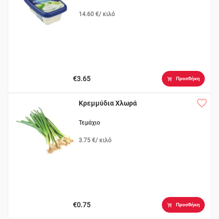
14.60 €/ κιλό
€3.65
Προσθήκη
Κρεμμύδια Χλωρά
Τεμάχιο
3.75 €/ κιλό
€0.75
Προσθήκη