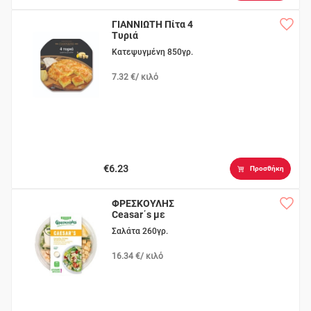
ΓΙΑΝΝΙΩΤΗ Πίτα 4
Τυριά
Κατεψυγμένη 850γρ.
7.32 €/ κιλό
€6.23
Προσθήκη
ΦΡΕΣΚΟΥΛΗΣ
Ceasar΄s με
Κοτόπουλο
Σαλάτα 260γρ.
16.34 €/ κιλό