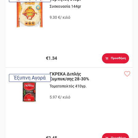
Συσκευασία 144gr
9.30 €/ κιλό
€1.34
Προσθήκη
ΓΚΡΕΚΑ Διπλής
Έξυπνη Αγορά
Συμπυκ/σης 28-30%
Τοματοπολτός 410γρ.
5.97 €/ κιλό
€2.45
Προσθήκη