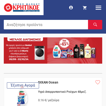
DIXAN Ocean
Έξυπνη Αγορά
Υγρό Απορρυπαντικό Ρούχων 48μεζ.
0.16 €/ μεζούρα