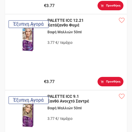
€3.77
Προσθήκη
PALETTE ICC 12.21
Έξυπνη Αγορά
Κατάξανθο Φυμέ
Σαντρ
Βαφή Μαλλιών 50ml
3.77 €/ τεμάχιο
€3.77
Προσθήκη
PALETTE ICC 9.1
Έξυπνη Αγορά
Ξανθό Ανοιχτό Σαντρέ
Βαφή Μαλλιών 50ml
3.77 €/ τεμάχιο