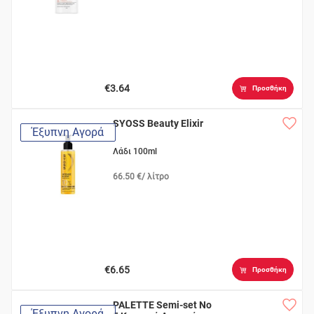
€3.64
Προσθήκη
SYOSS Beauty Elixir
Έξυπνη Αγορά
Λάδι 100ml
66.50 €/ λίτρο
€6.65
Προσθήκη
PALETTE Semi-set Νο
Έξυπνη Αγορά