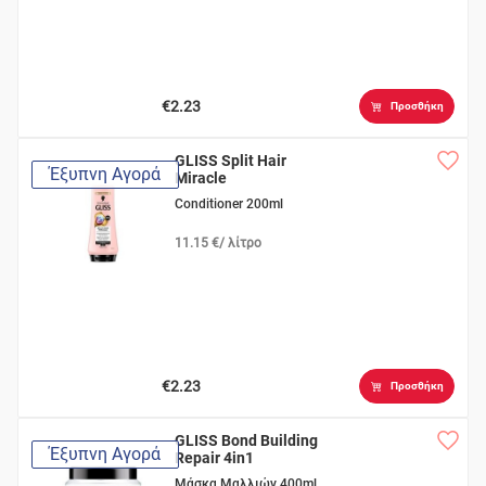
€2.23
Προσθήκη
GLISS Split Hair
Έξυπνη Αγορά
Miracle
Conditioner 200ml
11.15 €/ λίτρο
€2.23
Προσθήκη
GLISS Bond Building
Έξυπνη Αγορά
Repair 4in1
Μάσκα Μαλλιών 400ml