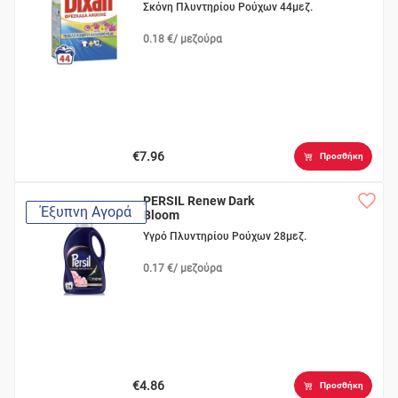
Σκόνη Πλυντηρίου Ρούχων 44μεζ.
0.18 €/ μεζούρα
€7.96
Προσθήκη
PERSIL Renew Dark
Έξυπνη Αγορά
Bloom
Υγρό Πλυντηρίου Ρούχων 28μεζ.
0.17 €/ μεζούρα
€4.86
Προσθήκη