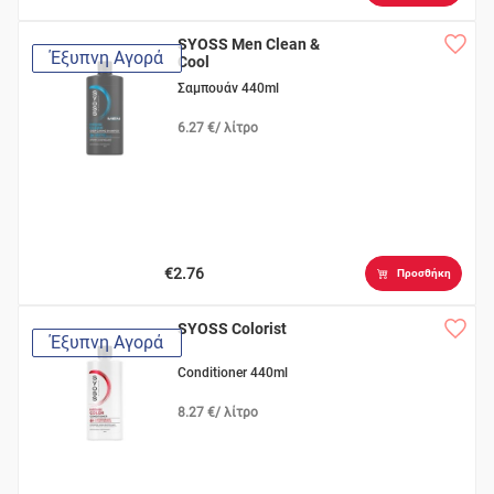
SYOSS Men Clean &
Έξυπνη Αγορά
Cool
Σαμπουάν 440ml
6.27 €/ λίτρο
€2.76
Προσθήκη
SYOSS Colorist
Έξυπνη Αγορά
Conditioner 440ml
8.27 €/ λίτρο