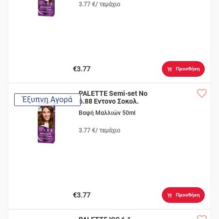
3.77 €/ τεμάχιο
€3.77
Προσθήκη
PALETTE Semi-set Νο
Έξυπνη Αγορά
6.88 Εντονο Σοκολ.
Βαφή Μαλλιών 50ml
3.77 €/ τεμάχιο
€3.77
Προσθήκη