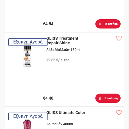
€4.54
Προσθήκη
GLISS Treatment
Έξυπνη Αγορά
Repair Shine
Λάδι Μαλλιών 150ml
29.86 €/ λίτρο
€4.48
Προσθήκη
GLISS Ultimate Color
Έξυπνη Αγορά
Σαμπουάν 400ml