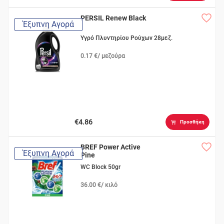
PERSIL Renew Black
Έξυπνη Αγορά
Υγρό Πλυντηρίου Ρούχων 28μεζ.
0.17 €/ μεζούρα
€4.86
Προσθήκη
BREF Power Active
Έξυπνη Αγορά
Pine
WC Block 50gr
36.00 €/ κιλό