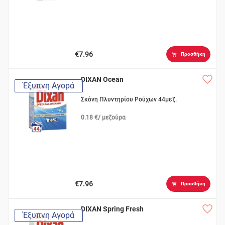
€7.96
Προσθήκη
DIXAN Ocean
Έξυπνη Αγορά
Σκόνη Πλυντηρίου Ρούχων 44μεζ.
0.18 €/ μεζούρα
€7.96
Προσθήκη
DIXAN Spring Fresh
Έξυπνη Αγορά