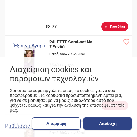
€3.77
Προσθήκη
PALETTE Semi-set No
Έξυπνη Αγορά
7 Ξανθό
Βαφή Μαλλιών 50ml
75.40 €/ λίτρο
Διαχείριση cookies και
παρόμοιων τεχνολογιών
Χρησιμοποιούμε εργαλεία όπως τα cookies για να σου
προσφέρουμε μία κορυφαία προσωποποιημένη εμπειρία,
για να σε βοηθήσουμε να βρεις ευκολότερα αυτό που
ψάχνεις, καθώς και για την ανάλυση της επισκεψιμότητάς
€3.77
Προσθήκη
μας.
PALETTE Semi-set Νο
Απόρριψη
Αποδοχή
Έξυπνη Αγορά
Ρυθμίσεις
8 Ξανθό Ανοιχτό
Βαφή Μαλλιών 50ml