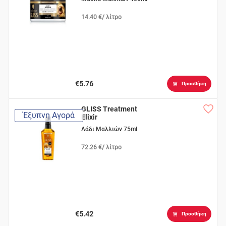
14.40 €/ λίτρο
€5.76
Προσθήκη
GLISS Treatment
Έξυπνη Αγορά
Elixir
Λάδι Μαλλιών 75ml
72.26 €/ λίτρο
€5.42
Προσθήκη