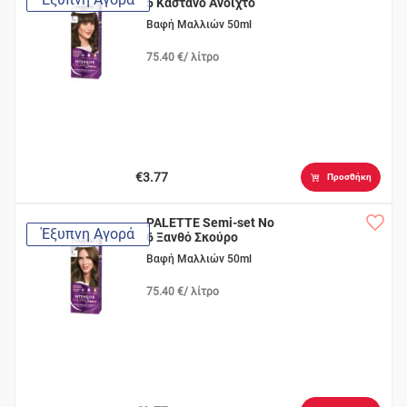
5 Καστανό Ανοιχτό
Βαφή Μαλλιών 50ml
75.40 €/ λίτρο
€3.77
Προσθήκη
PALETTE Semi-set Nο
Έξυπνη Αγορά
6 Ξανθό Σκούρο
Βαφή Μαλλιών 50ml
75.40 €/ λίτρο