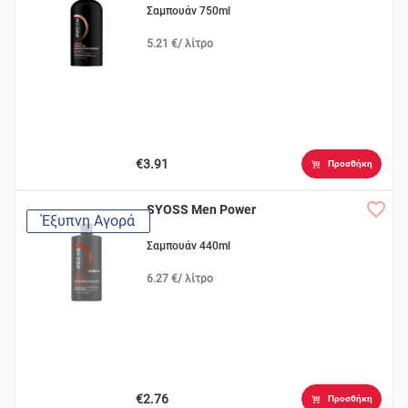
Σαμπουάν 750ml
5.21 €/ λίτρο
€3.91
Προσθήκη
SYOSS Men Power
Έξυπνη Αγορά
Σαμπουάν 440ml
6.27 €/ λίτρο
€2.76
Προσθήκη