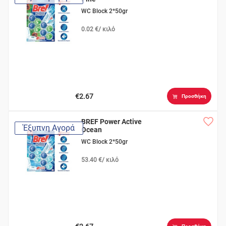
WC Block 2*50gr
0.02 €/ κιλό
€2.67
Προσθήκη
BREF Power Active
Έξυπνη Αγορά
Ocean
WC Block 2*50gr
53.40 €/ κιλό