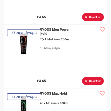
€4.65
Προσθήκη
SYOSS Men Power
Έξυπνη Αγορά
Hold
Τζελ Μαλλιών 250ml
18.60 €/ λίτρο
€4.65
Προσθήκη
SYOSS Max Hold
Έξυπνη Αγορά
Λακ Μαλλιών 400ml