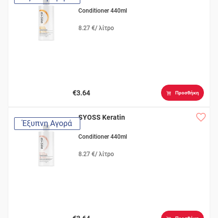
Conditioner 440ml
8.27 €/ λίτρο
€3.64
Προσθήκη
SYOSS Keratin
Έξυπνη Αγορά
Conditioner 440ml
8.27 €/ λίτρο