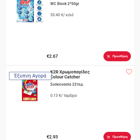
WC Block 2*50gr
53.40 €/ κιλό
€2.67
Προσθήκη
K2R Χρωμοπαγίδες
Έξυπνη Αγορά
Colour Catcher
Συσκευασία 22τεμ.
0.13 €/ τεμάχιο
€2.93
Προσθήκη