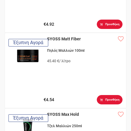
€4.92
Προσθήκη
SYOSS Matt Fiber
Έξυπνη Αγορά
Πηλός Μαλλιών 100ml
45.40 €/ λίτρο
€4.54
Προσθήκη
SYOSS Max Hold
Έξυπνη Αγορά
Τζελ Μαλλιών 250ml