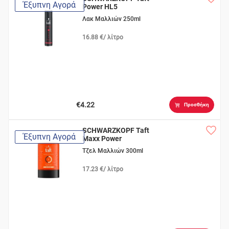
Έξυπνη Αγορά
Power HL5
Λακ Μαλλιών 250ml
16.88 €/ λίτρο
€4.22
Προσθήκη
SCHWARZKOPF Taft
Έξυπνη Αγορά
Maxx Power
Τζελ Μαλλιών 300ml
17.23 €/ λίτρο