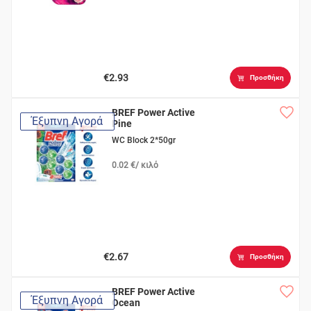
€2.93
Προσθήκη
BREF Power Active
Έξυπνη Αγορά
Pine
WC Block 2*50gr
0.02 €/ κιλό
€2.67
Προσθήκη
BREF Power Active
Έξυπνη Αγορά
Ocean