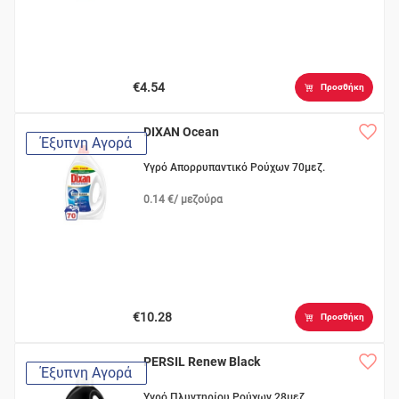
€4.54
Προσθήκη
DIXAN Ocean
Έξυπνη Αγορά
Υγρό Απορρυπαντικό Ρούχων 70μεζ.
0.14 €/ μεζούρα
€10.28
Προσθήκη
PERSIL Renew Black
Έξυπνη Αγορά
Υγρό Πλυντηρίου Ρούχων 28μεζ.