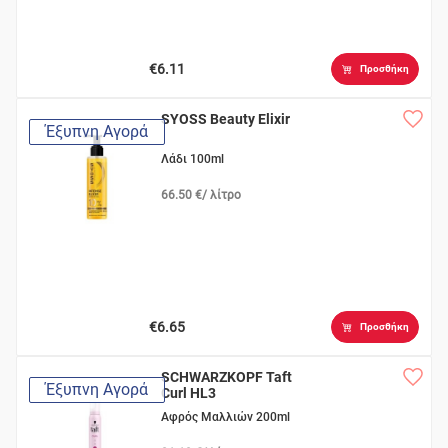
€6.11
Προσθήκη
SYOSS Beauty Elixir
Έξυπνη Αγορά
Λάδι 100ml
66.50 €/ λίτρο
€6.65
Προσθήκη
SCHWARZKOPF Taft
Έξυπνη Αγορά
Curl HL3
Αφρός Μαλλιών 200ml