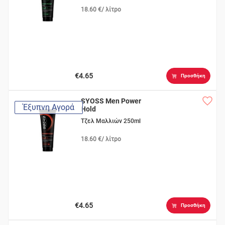
18.60 €/ λίτρο
€4.65
Προσθήκη
SYOSS Men Power
Έξυπνη Αγορά
Hold
Τζελ Μαλλιών 250ml
18.60 €/ λίτρο
€4.65
Προσθήκη