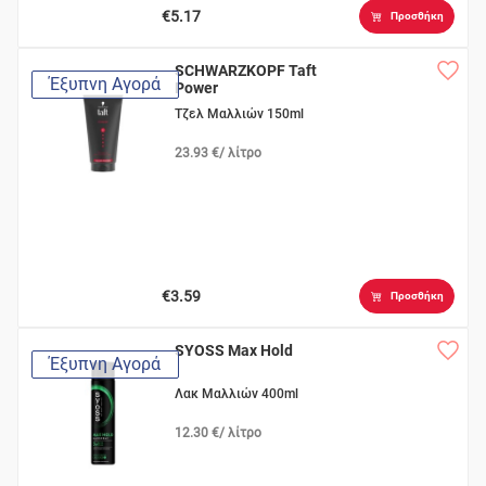
€5.17
Προσθήκη
SCHWARZKOPF Taft
Έξυπνη Αγορά
Power
Τζελ Μαλλιών 150ml
23.93 €/ λίτρο
€3.59
Προσθήκη
SYOSS Max Hold
Έξυπνη Αγορά
Λακ Μαλλιών 400ml
12.30 €/ λίτρο