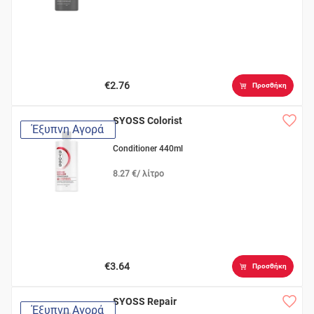
€2.76
Προσθήκη
SYOSS Colorist
Έξυπνη Αγορά
Conditioner 440ml
8.27 €/ λίτρο
€3.64
Προσθήκη
SYOSS Repair
Έξυπνη Αγορά