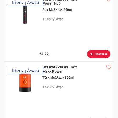
Έξυπνη Αγορά
Power HL5
Λακ Μαλλιών 250ml
16.88 €/ λίτρο
€4.22
Προσθήκη
SCHWARZKOPF Taft
Έξυπνη Αγορά
Maxx Power
Τζελ Μαλλιών 300ml
17.23 €/ λίτρο