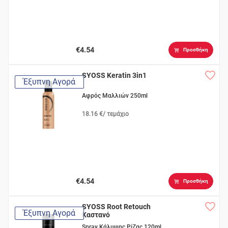
€4.54
Προσθήκη
SYOSS Keratin 3in1
Έξυπνη Αγορά
Αφρός Μαλλιών 250ml
18.16 €/ τεμάχιο
€4.54
Προσθήκη
SYOSS Root Retouch
Έξυπνη Αγορά
Καστανό
Spray Κάλυψης Ρίζας 120ml