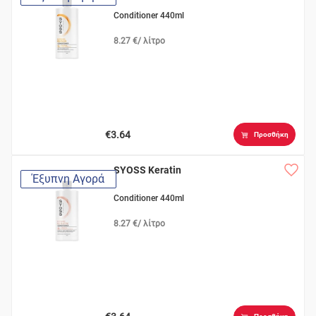
Conditioner 440ml
8.27 €/ λίτρο
€3.64
Προσθήκη
SYOSS Keratin
Έξυπνη Αγορά
Conditioner 440ml
8.27 €/ λίτρο