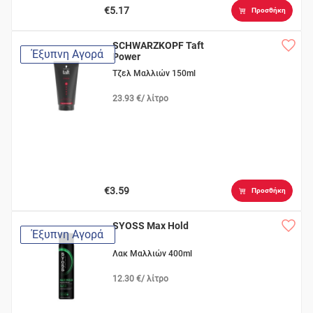
€5.17
Προσθήκη
SCHWARZKOPF Taft
Έξυπνη Αγορά
Power
Τζελ Μαλλιών 150ml
23.93 €/ λίτρο
€3.59
Προσθήκη
SYOSS Max Hold
Έξυπνη Αγορά
Λακ Μαλλιών 400ml
12.30 €/ λίτρο