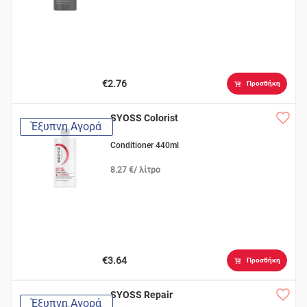
€2.76
Προσθήκη
SYOSS Colorist
Έξυπνη Αγορά
Conditioner 440ml
8.27 €/ λίτρο
€3.64
Προσθήκη
SYOSS Repair
Έξυπνη Αγορά