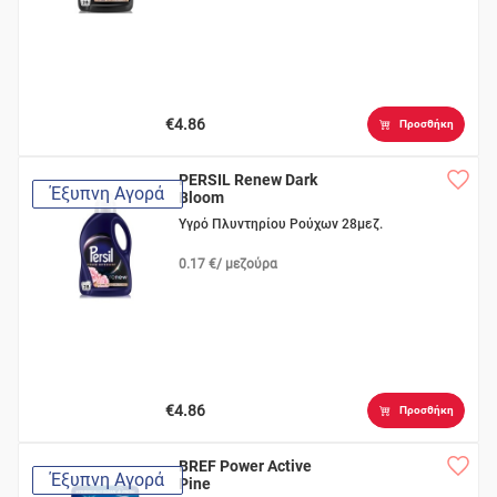
€4.86
Προσθήκη
PERSIL Renew Dark
Έξυπνη Αγορά
Bloom
Υγρό Πλυντηρίου Ρούχων 28μεζ.
0.17 €/ μεζούρα
€4.86
Προσθήκη
BREF Power Active
Έξυπνη Αγορά
Pine