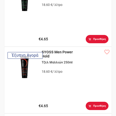
18.60 €/ λίτρο
€4.65
Προσθήκη
SYOSS Men Power
Έξυπνη Αγορά
Hold
Τζελ Μαλλιών 250ml
18.60 €/ λίτρο
€4.65
Προσθήκη