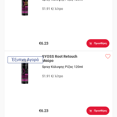
51.91 €/ λίτρο
€6.23
Προσθήκη
SYOSS Root Retouch
Έξυπνη Αγορά
Μαύρο
Spray Κάλυψης Ρίζας 120ml
51.91 €/ λίτρο
€6.23
Προσθήκη