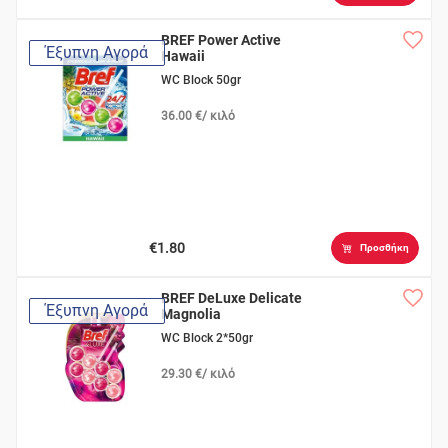
BREF Power Active
Έξυπνη Αγορά
Hawaii
WC Block 50gr
36.00 €/ κιλό
€1.80
Προσθήκη
BREF DeLuxe Delicate
Έξυπνη Αγορά
Magnolia
WC Block 2*50gr
29.30 €/ κιλό