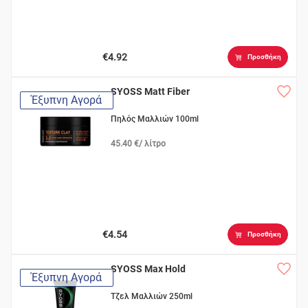
€4.92
Προσθήκη
SYOSS Matt Fiber
Έξυπνη Αγορά
Πηλός Μαλλιών 100ml
45.40 €/ λίτρο
€4.54
Προσθήκη
SYOSS Max Hold
Έξυπνη Αγορά
Τζελ Μαλλιών 250ml