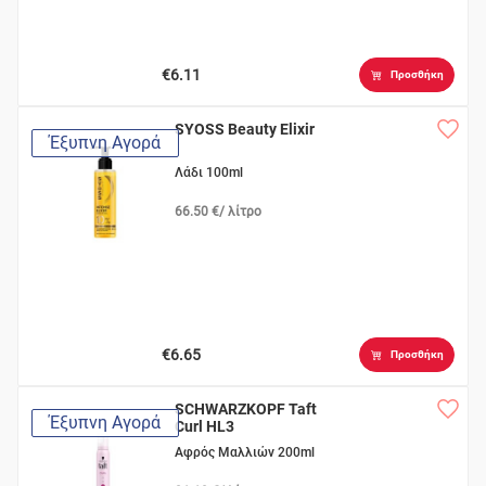
€6.11
Προσθήκη
SYOSS Beauty Elixir
Έξυπνη Αγορά
Λάδι 100ml
66.50 €/ λίτρο
€6.65
Προσθήκη
SCHWARZKOPF Taft
Έξυπνη Αγορά
Curl HL3
Αφρός Μαλλιών 200ml