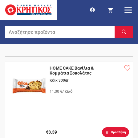
HOME CAKE Βανίλια &
Κομμάτια Σοκολάτας
Κέικ 300gr
11.30 €/ κιλό
€3.39
Προσθήκη