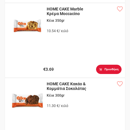
HOME CAKE Marble
Κρέμα Moccacino
Κέικ 350gr
10.54 €/ κιλό
€3.69
Προσθήκη
HOME CAKE Κακάο &
Κομμάτια Σοκολάτας
Κέικ 300gr
11.30 €/ κιλό