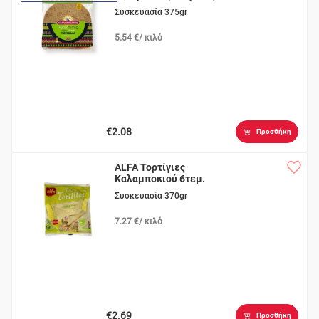
6τεμ.
Συσκευασία 375gr
5.54 €/ κιλό
€2.08
Προσθήκη
ALFA Τορτίγιες
Καλαμποκιού 6τεμ.
Συσκευασία 370gr
7.27 €/ κιλό
€2.69
Προσθήκη