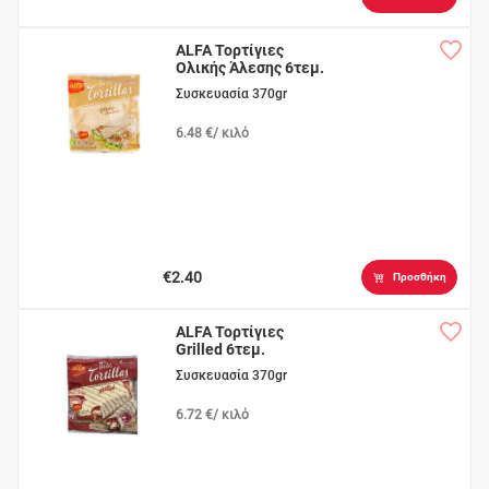
ALFA Τορτίγιες
Ολικής Άλεσης 6τεμ.
Συσκευασία 370gr
6.48 €/ κιλό
€2.40
Προσθήκη
ALFA Τορτίγιες
Grilled 6τεμ.
Συσκευασία 370gr
6.72 €/ κιλό