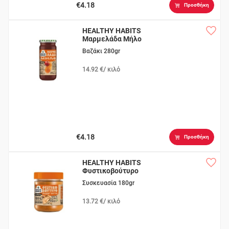
€4.18
Προσθήκη
HEALTHY HABITS
Μαρμελάδα Μήλο
Βαζάκι 280gr
14.92 €/ κιλό
€4.18
Προσθήκη
HEALTHY HABITS
Φυστικοβούτυρο
Απαλό
Συσκευασία 180gr
13.72 €/ κιλό