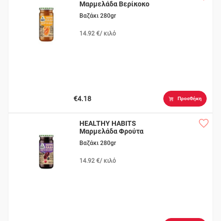
Μαρμελάδα Βερίκοκο
Βαζάκι 280gr
14.92 €/ κιλό
€4.18
Προσθήκη
HEALTHY HABITS
Μαρμελάδα Φρούτα
του Δάσους
Βαζάκι 280gr
14.92 €/ κιλό