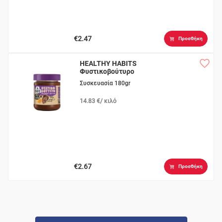
€2.47
Προσθήκη
HEALTHY HABITS
Φυστικοβούτυρο
Κακάο & Μέλι
Συσκευασία 180gr
14.83 €/ κιλό
€2.67
Προσθήκη