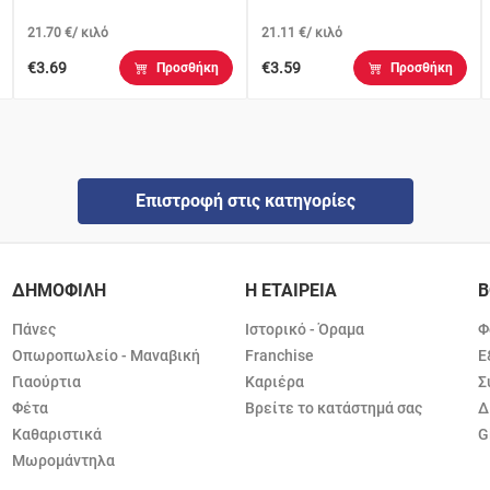
21.70 €/ κιλό
21.11 €/ κιλό
€3.69
€3.59
Προσθήκη
Προσθήκη
Επιστροφή στις κατηγορίες
ΔΗΜΟΦΙΛΗ
Η ΕΤΑΙΡΕΙΑ
Β
Πάνες
Ιστορικό - Όραμα
Φ
Οπωροπωλείο - Μαναβική
Franchise
Ε
Γιαούρτια
Καριέρα
Σ
Φέτα
Βρείτε το κατάστημά σας
Δ
Καθαριστικά
G
Μωρομάντηλα