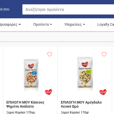
μά σου
Προσφορές
Προϊόντα
Υπηρεσίες
Loyalty C
ΕΠΙΛΟΓΗ ΜΟΥ Κάσιους
ΕΠΙΛΟΓΗ ΜΟΥ Αμύγδαλο
Ψημένο Ανάλατο
Λευκό Ωμό
Ξηροί Καρποί 170γρ.
Ξηροί Καρποί 170gr