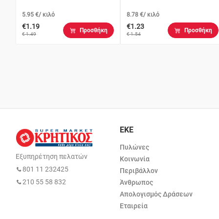
5.95 €/ κιλό
8.78 €/ κιλό
€1.19
€1.23
Προσθήκη
Προσθήκη
€ 1.49
€ 1.54
ΕΚΕ
Πυλώνες
Εξυπηρέτηση πελατών
Κοινωνία
801 11 232425
Περιβάλλον
210 55 58 832
Άνθρωπος
Απολογισμός Δράσεων
Εταιρεία