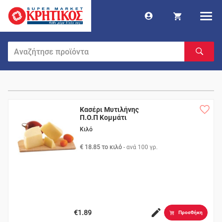
Κασέρι Μυτιλήνης
Π.Ο.Π Κομμάτι
Κιλό
€ 18.85 το κιλό
- ανά
100 γρ.
€1.89
Προσθήκη