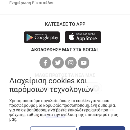
Ενημέρωση Β’ επιπέδου
ΚΑΤΕΒΑΣΕ ΤΟ APP
ΑΚΟΛΟΥΘΗΣΕ ΜΑΣ ΣΤΑ SOCIAL
ΜΑΘΕ ΠΡΩΤΟΣ ΤΑ ΝΕΑ ΜΑΣ
Διαχείριση cookies και
παρόμοιων τεχνολογιών
Χρησιμοποιούμε εργαλεία όπως τα cookies για να σου
προσφέρουμε μία κορυφαία προσωποποιημένη εμπειρία,
© Copyright 2026
ANEDIK Kritikos
. All Rights Reserved
για να σε βοηθήσουμε να βρεις ευκολότερα αυτό που
ψάχνεις, καθώς και για την ανάλυση της επισκεψιμότητάς
Made with
by
Desquared
μας.