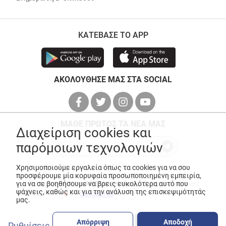
ΚΑΤΕΒΑΣΕ ΤΟ APP
ΑΚΟΛΟΥΘΗΣΕ ΜΑΣ ΣΤΑ SOCIAL
ΜΑΘΕ ΠΡΩΤΟΣ ΤΑ ΝΕΑ ΜΑΣ
Διαχείριση cookies και
παρόμοιων τεχνολογιών
Χρησιμοποιούμε εργαλεία όπως τα cookies για να σου
προσφέρουμε μία κορυφαία προσωποποιημένη εμπειρία,
για να σε βοηθήσουμε να βρεις ευκολότερα αυτό που
© Copyright 2026
ANEDIK Kritikos
. All Rights Reserved
ψάχνεις, καθώς και για την ανάλυση της επισκεψιμότητάς
Made with
by
Desquared
μας.
Απόρριψη
Αποδοχή
Ρυθμίσεις