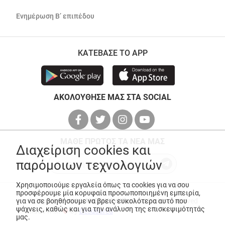
Ενημέρωση Β’ επιπέδου
ΚΑΤΕΒΑΣΕ ΤΟ APP
ΑΚΟΛΟΥΘΗΣΕ ΜΑΣ ΣΤΑ SOCIAL
ΜΑΘΕ ΠΡΩΤΟΣ ΤΑ ΝΕΑ ΜΑΣ
Διαχείριση cookies και
παρόμοιων τεχνολογιών
Χρησιμοποιούμε εργαλεία όπως τα cookies για να σου
προσφέρουμε μία κορυφαία προσωποποιημένη εμπειρία,
© Copyright 2026
ANEDIK Kritikos
. All Rights Reserved
για να σε βοηθήσουμε να βρεις ευκολότερα αυτό που
ψάχνεις, καθώς και για την ανάλυση της επισκεψιμότητάς
Made with
by
Desquared
μας.