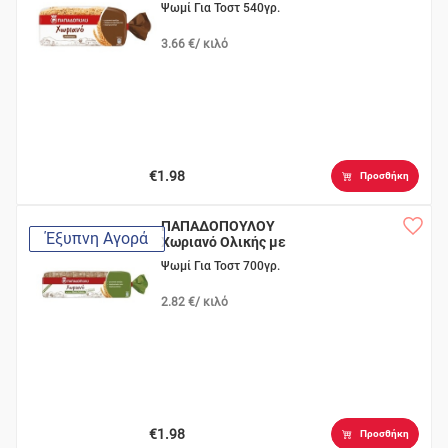
Ψωμί Για Τοστ 540γρ.
3.66 €/ κιλό
€1.98
Προσθήκη
ΠΑΠΑΔΟΠΟΥΛΟΥ
Έξυπνη Αγορά
Χωριανό Ολικής με
Dinkel
Ψωμί Για Τοστ 700γρ.
2.82 €/ κιλό
€1.98
Προσθήκη