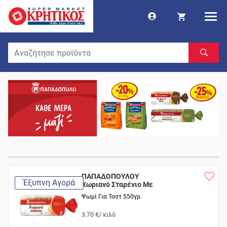
ΠΑΠΑΔΟΠΟΥΛΟΥ
Έξυπνη Αγορά
Χωριανό Σταρένιο Με
6 Δημ/κά
Ψωμί Για Τοστ 550γρ.
3.70 €/ κιλό