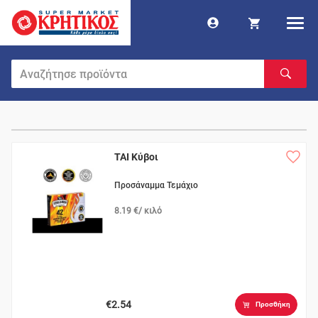
TAI Κύβοι
Προσάναμμα Τεμάχιο
8.19 €/ κιλό
€2.54
Προσθήκη