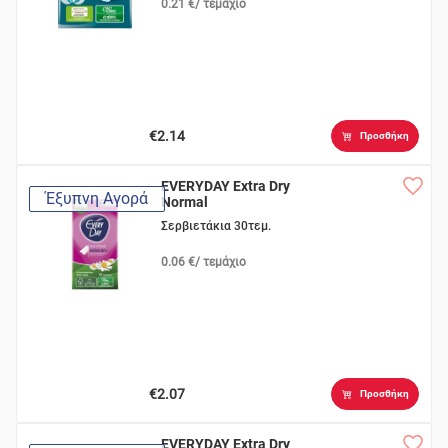
0.21 €/ τεμάχιο
€2.14
Προσθήκη
EVERYDAY Extra Dry
Έξυπνη Αγορά
Normal
Σερβιετάκια 30τεμ.
0.06 €/ τεμάχιο
€2.07
Προσθήκη
EVERYDAY Extra Dry