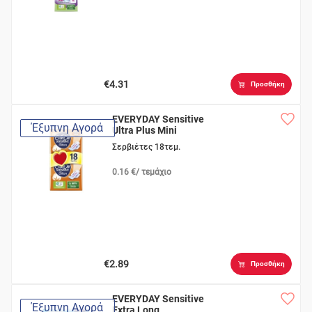
€4.31
Προσθήκη
EVERYDAY Sensitive
Έξυπνη Αγορά
Ultra Plus Mini
Σερβιέτες 18τεμ.
0.16 €/ τεμάχιο
€2.89
Προσθήκη
EVERYDAY Sensitive
Έξυπνη Αγορά
Extra Long