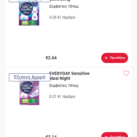
Σερβιέτες 10τεμ.
0.26 €/ τεμάχιο
€2.64
Προσθήκη
EVERYDAY Sensitive
Έξυπνη Αγορά
Maxi Night
Σερβιέτες 10τεμ.
0.21 €/ τεμάχιο
€2.14
Προσθήκη