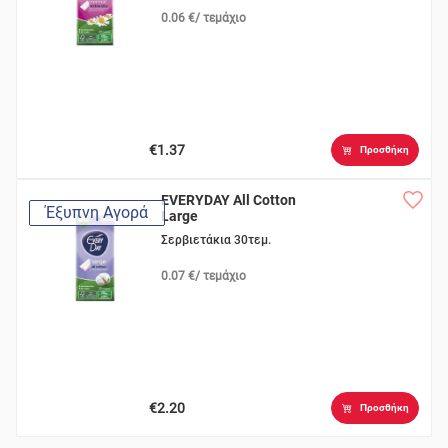
0.06 €/ τεμάχιο
€1.37
Προσθήκη
EVERYDAY All Cotton
Έξυπνη Αγορά
Large
Σερβιετάκια 30τεμ.
0.07 €/ τεμάχιο
€2.20
Προσθήκη