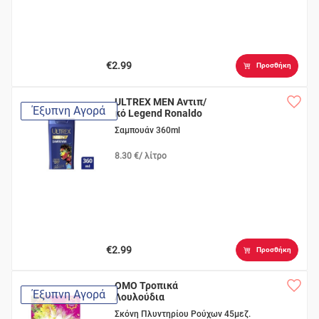
€2.99
Προσθήκη
ULTREX MEN Αντιπ/
Έξυπνη Αγορά
κό Legend Ronaldo
Σαμπουάν 360ml
8.30 €/ λίτρο
€2.99
Προσθήκη
OMO Τροπικά
Έξυπνη Αγορά
Λουλούδια
Σκόνη Πλυντηρίου Ρούχων 45μεζ.