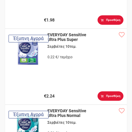
€1.98
Προσθήκη
EVERYDAY Sensitive
Έξυπνη Αγορά
Ultra Plus Super
Σερβιέτες 10τεμ.
0.22 €/ τεμάχιο
€2.24
Προσθήκη
EVERYDAY Sensitive
Έξυπνη Αγορά
Ultra Plus Normal
Σερβιέτες 10τεμ.