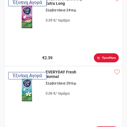
Έξυπνη Αγορά
Extra Long
Σερβιετάκια 24τεμ.
0.09 €/ τεμάχιο
€2.39
Προσθήκη
EVERYDAY Fresh
Έξυπνη Αγορά
Normal
Σερβιετάκια 20τεμ.
0.06 €/ τεμάχιο