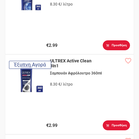
8.30 €/ λίτρο
€2.99
Προσθήκη
ULTREX Active Clean
Έξυπνη Αγορά
3In1
Σαμπουάν Αφρόλουτρο 360ml
8.30 €/ λίτρο
€2.99
Προσθήκη