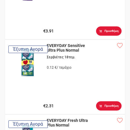
€3.91
Προσθήκη
EVERYDAY Sensitive
Έξυπνη Αγορά
Ultra Plus Normal
Σερβιέτες 18τεμ.
0.12 €/ τεμάχιο
€2.31
Προσθήκη
EVERYDAY Fresh Ultra
Έξυπνη Αγορά
Plus Normal