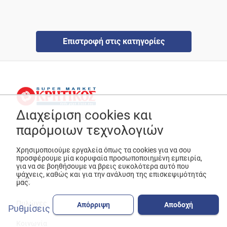
Επιστροφή στις κατηγορίες
Διαχείριση cookies και
Εξυπηρέτηση πελατών
παρόμοιων τεχνολογιών
801 11 232425
Χρησιμοποιούμε εργαλεία όπως τα cookies για να σου
210 55 58 832
προσφέρουμε μία κορυφαία προσωποποιημένη εμπειρία,
για να σε βοηθήσουμε να βρεις ευκολότερα αυτό που
ψάχνεις, καθώς και για την ανάλυση της επισκεψιμότητάς
ΕΚΕ
μας.
Πυλώνες
Απόρριψη
Αποδοχή
Ρυθμίσεις
Κοινωνία