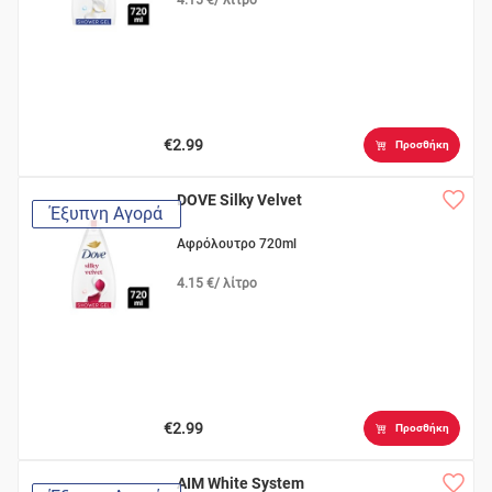
€2.99
Προσθήκη
DOVE Silky Velvet
Έξυπνη Αγορά
Αφρόλουτρο 720ml
4.15 €/ λίτρο
€2.99
Προσθήκη
AIM White System