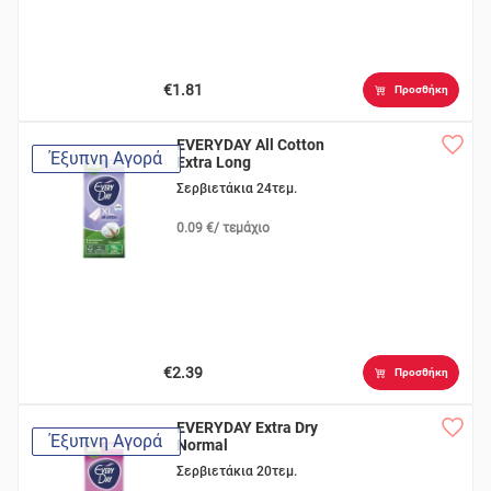
€1.81
Προσθήκη
EVERYDAY All Cotton
Έξυπνη Αγορά
Extra Long
Σερβιετάκια 24τεμ.
0.09 €/ τεμάχιο
€2.39
Προσθήκη
EVERYDAY Extra Dry
Έξυπνη Αγορά
Normal
Σερβιετάκια 20τεμ.