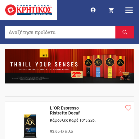
L΄OR Espresso
Ristretto Decaf
Κάψουλες Καφέ 10*5.2γρ.
93.65 €/ κιλό