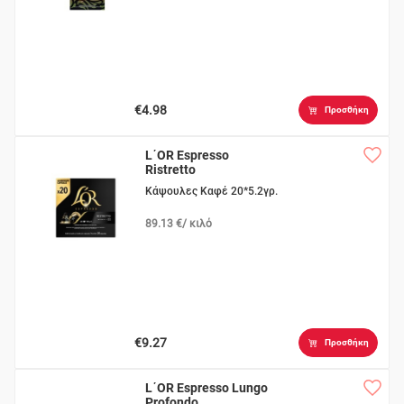
€4.98
Προσθήκη
L΄OR Espresso
Ristretto
Κάψουλες Καφέ 20*5.2γρ.
89.13 €/ κιλό
€9.27
Προσθήκη
L΄OR Espresso Lungo
Profondo