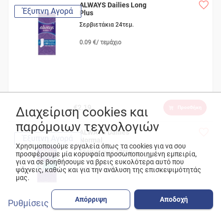
ALWAYS Dailies Long
Έξυπνη Αγορά
Plus
Σερβιετάκια 24τεμ.
0.09 €/ τεμάχιο
€2.19
Διαχείριση cookies και
Προσθήκη
παρόμοιων τεχνολογιών
ALWAYS Dailies
Έξυπνη Αγορά
Normal
Χρησιμοποιούμε εργαλεία όπως τα cookies για να σου
Σερβιετάκια 30τεμ.
προσφέρουμε μία κορυφαία προσωποποιημένη εμπειρία,
για να σε βοηθήσουμε να βρεις ευκολότερα αυτό που
ψάχνεις, καθώς και για την ανάλυση της επισκεψιμότητάς
0.07 €/ τεμάχιο
μας.
Απόρριψη
Αποδοχή
Ρυθμίσεις