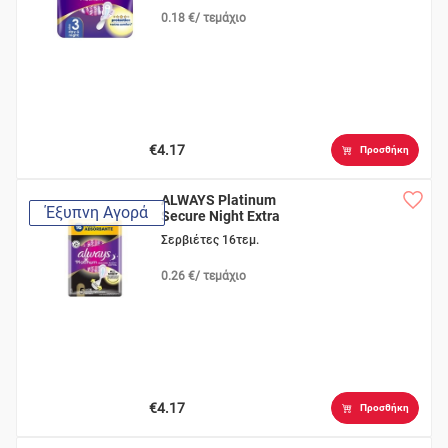
0.18 €/ τεμάχιο
€4.17
Προσθήκη
ALWAYS Platinum
Έξυπνη Αγορά
Secure Night Extra
Σερβιέτες 16τεμ.
0.26 €/ τεμάχιο
€4.17
Προσθήκη