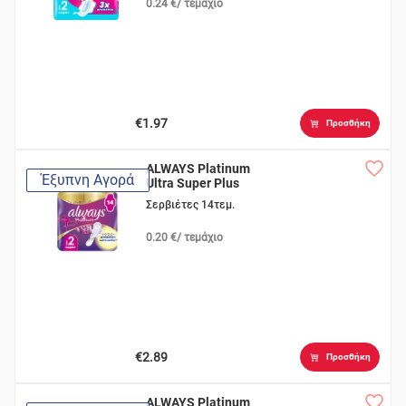
0.24 €/ τεμάχιο
€1.97
Προσθήκη
ALWAYS Platinum
Έξυπνη Αγορά
Ultra Super Plus
Σερβιέτες 14τεμ.
0.20 €/ τεμάχιο
€2.89
Προσθήκη
ALWAYS Platinum