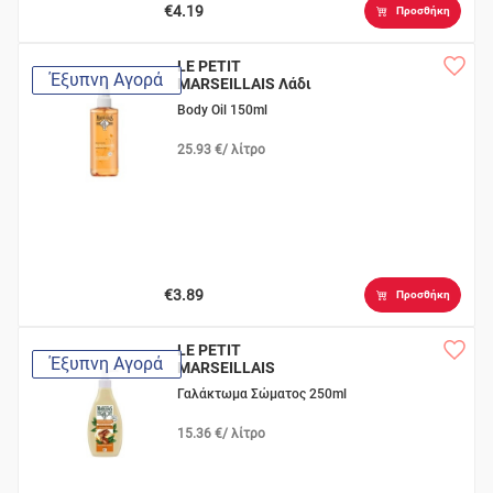
€4.19
Προσθήκη
LE PETIT
Έξυπνη Αγορά
MARSEILLAIS Λάδι
Σώματος σε Spray
Body Oil 150ml
25.93 €/ λίτρο
€3.89
Προσθήκη
LE PETIT
Έξυπνη Αγορά
MARSEILLAIS
Βιολογικό Jojoba
Γαλάκτωμα Σώματος 250ml
15.36 €/ λίτρο