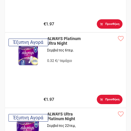
€1.97
Προσθήκη
ALWAYS Platinum
Έξυπνη Αγορά
Ultra Night
Σερβιέτες 6τεμ.
0.32 €/ τεμάχιο
€1.97
Προσθήκη
ALWAYS Ultra
Έξυπνη Αγορά
Platinum Night
Σερβιέτες 22τεμ,