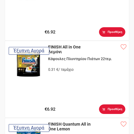
€6.92
Προσθήκη
FINISH All in One
Έξυπνη Αγορά
Λεμόνι
Κάψουλες Πλυντηρίου Πιάτων 22τεμ.
0.31 €/ τεμάχιο
€6.92
Προσθήκη
FINISH Quantum All in
Έξυπνη Αγορά
One Lemon