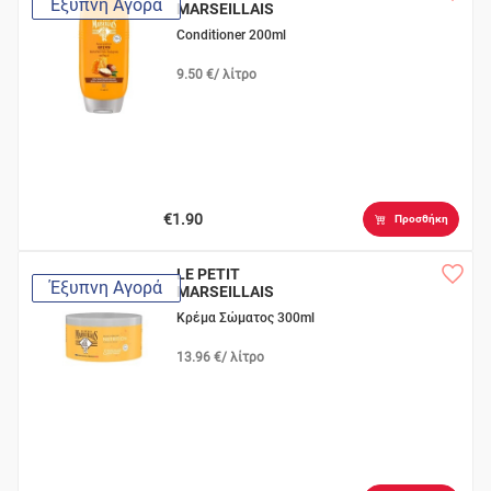
Έξυπνη Αγορά
MARSEILLAIS
Βιολογικό Μέλι &
Conditioner 200ml
Καριτέ
9.50 €/ λίτρο
€1.90
Προσθήκη
LE PETIT
Έξυπνη Αγορά
MARSEILLAIS
Βούτυρο Καριτέ
Κρέμα Σώματος 300ml
13.96 €/ λίτρο