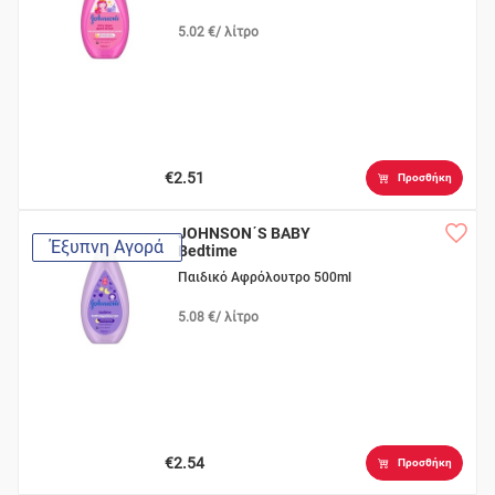
5.02 €/ λίτρο
€2.51
Προσθήκη
JOHNSON΄S BABY
Έξυπνη Αγορά
Bedtime
Παιδικό Αφρόλουτρο 500ml
5.08 €/ λίτρο
€2.54
Προσθήκη