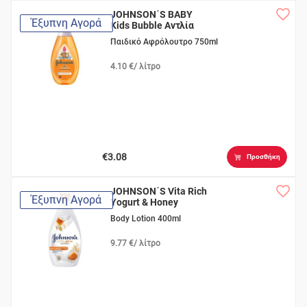
JOHNSON΄S BABY
Έξυπνη Αγορά
Kids Bubble Αντλία
Παιδικό Αφρόλουτρο 750ml
4.10 €/ λίτρο
€3.08
Προσθήκη
JOHNSON΄S Vita Rich
Έξυπνη Αγορά
Yogurt & Honey
Body Lotion 400ml
9.77 €/ λίτρο