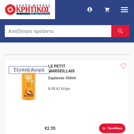
LE PETIT
Έξυπνη Αγορά
MARSEILLAIS
Βιολογικό Μέλι &
Σαμπουάν 300ml
Καριτέ
8.50 €/ λίτρο
€2.55
Προσθήκη