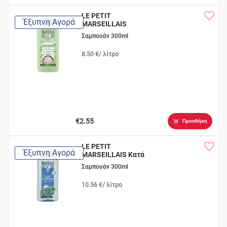
LE PETIT
Έξυπνη Αγορά
MARSEILLAIS
Βιολογικό Θυμάρι &
Σαμπουάν 300ml
Άργιλος
8.50 €/ λίτρο
€2.55
Προσθήκη
LE PETIT
Έξυπνη Αγορά
MARSEILLAIS Κατά
της Πιτυρίδας με
Σαμπουάν 300ml
Μέντα
10.56 €/ λίτρο