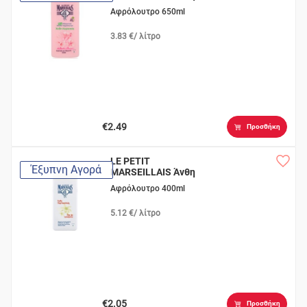
Κερασιάς
Αφρόλουτρο 650ml
3.83 €/ λίτρο
€2.49
Προσθήκη
LE PETIT
Έξυπνη Αγορά
MARSEILLAIS Άνθη
Πορτοκαλιάς
Αφρόλουτρο 400ml
5.12 €/ λίτρο
€2.05
Προσθήκη