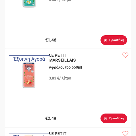
€1.46
Προσθήκη
LE PETIT
Έξυπνη Αγορά
MARSEILLAIS
Βιολγικό Ροδάκινο &
Αφρόλουτρο 650ml
Νεκταρίνι
3.83 €/ λίτρο
€2.49
Προσθήκη
LE PETIT