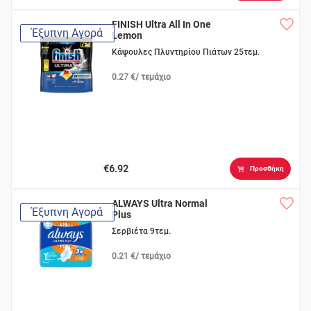
FINISH Ultra All In One
Έξυπνη Αγορά
Lemon
Κάψουλες Πλυντηρίου Πιάτων 25τεμ.
0.27 €/ τεμάχιο
€6.92
Προσθήκη
ALWAYS Ultra Normal
Έξυπνη Αγορά
Plus
Σερβιέτα 9τεμ.
0.21 €/ τεμάχιο