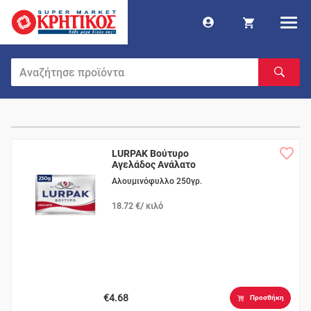
LURPAK Βούτυρο
Αγελάδος Ανάλατο
Αλουμινόφυλλο 250γρ.
18.72 €/ κιλό
€4.68
Προσθήκη