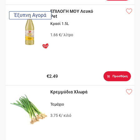
ΕΠΙΛΟΓΗ ΜΟΥ Λευκό
Έξυπνη Αγορά
Pet
Κρασί 1.5L
1.66 €/ λίτρο
€2.49
Προσθήκη
Κρεμμύδια Χλωρά
Τεμάχιο
3.75 €/ κιλό