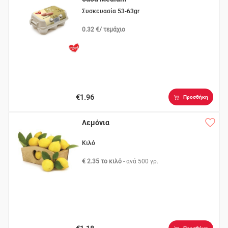
Συσκευασία 53-63gr
0.32 €/ τεμάχιο
€1.96
Προσθήκη
Λεμόνια
Κιλό
€ 2.35 το κιλό
- ανά
500 γρ.