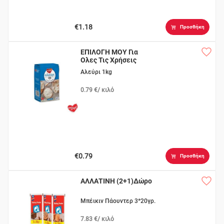
€1.18
Προσθήκη
ΕΠΙΛΟΓΗ ΜΟΥ Για
Ολες Τις Χρήσεις
Αλεύρι 1kg
0.79 €/ κιλό
€0.79
Προσθήκη
ΑΛΛΑΤΙΝΗ (2+1)Δώρο
Μπέικιν Πάουντερ 3*20γρ.
7.83 €/ κιλό