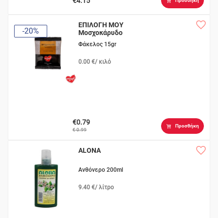
€4.15
Προσθήκη
ΕΠΙΛΟΓΗ ΜΟΥ
-20%
Μοσχοκάρυδο
Τριμμένο
Φάκελος 15gr
0.00 €/ κιλό
€0.79
Προσθήκη
€ 0.99
ALONA
Ανθόνερο 200ml
9.40 €/ λίτρο