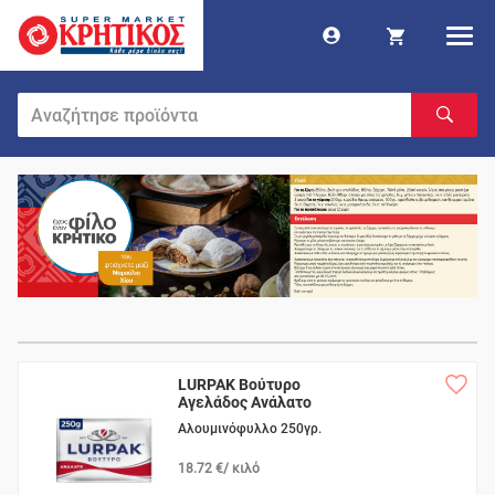
LURPAK Βούτυρο
Αγελάδος Ανάλατο
Αλουμινόφυλλο 250γρ.
18.72 €/ κιλό