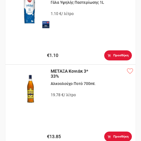
Γάλα Υψηλής Παστερίωσης 1L
1.10 €/ λίτρο
€1.10
Προσθήκη
ΜΕΤΑΞΑ Κονιάκ 3*
33%
Αλκοολούχο Ποτό 700ml.
19.78 €/ λίτρο
€13.85
Προσθήκη