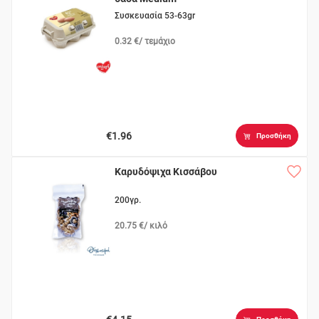
Συσκευασία 53-63gr
0.32 €/ τεμάχιο
€1.96
Προσθήκη
Καρυδόψιχα Κισσάβου
200γρ.
20.75 €/ κιλό