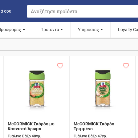
μά σου
Προσφορές
Προϊόντα
Υπηρεσίες
Loyalty C
McCORMICK Σκόρδο με
McCORMICK Σκόρδο
Καπνιστό Άρωμα
Τριμμένο
Γυάλινο Βάζο 48γρ.
Γυάλινο Βάζο 47γρ.