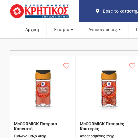
Βρες το κατάστη
Αρχική
Εταιρία
Ανακοινώσεις
McCORMICK Πάπρικα
McCORMICK Πιπεριές
Καπνιστή
Καυτερές
Γυάλινο Βάζο 40γρ.
Αποξηραμένες 29γρ.