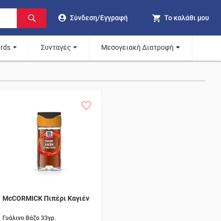
Σύνδεση/Εγγραφή
Το καλάθι μου
ards
Συνταγές
Μεσογειακή Διατροφή
McCORMICK Πιπέρι Καγιέν
Γυάλινο Βάζο 33γρ.