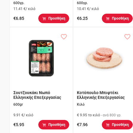
600γρ.
600γρ.
11.41 €/ κιλό
10.41 €/ κιλό
€6.85
€6.25
Προσθήκη
Προσθήκη
Σουτζουκάκι Νωπό
Κοτόπουλο Μπιφτέκι
Ελληνικής Επεξεργασίας
Ελληνικής Επεξεργασίας
600gr
Κιλό
9.91 €/ κιλό
€ 9.95 το κιλό
- ανά
800 γρ.
€5.95
€7.96
Προσθήκη
Προσθήκη