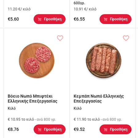
600γρ.
11.20 €/ κιλό
10.91 €/ κιλό
€5.60
€6.55
Προσθήκη
Προσθήκη
Βόειο Νωπό Μπιφτέκι
Κεμπάπ Νωπό Ελληνικής
Ελληνικής Επεξεργασίας
Επεξεργασίας
Κιλό
Κιλό
€ 10.95 το κιλό
- ανά
800 γρ.
€ 11.90 το κιλό
- ανά
800 γρ.
€8.76
€9.52
Προσθήκη
Προσθήκη