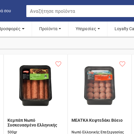
μά σου
Προσφορές
Προϊόντα
Υπηρεσίες
Loyalty C
Κεμπάπ Νωπό
ΜΕΑΤΚΑ Κεφτεδάκι Βόειο
Συσκευασμένο Ελληνικής
Επεξεργασίας
500gr
Νωπό Ελληνικής Επεξεργασίας