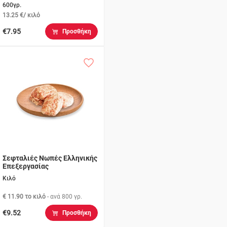
600γρ.
13.25 €/ κιλό
€7.95
Προσθήκη
Σεφταλιές Νωπές Ελληνικής
Επεξεργασίας
Κιλό
€ 11.90 το κιλό
- ανά
800 γρ.
€9.52
Προσθήκη