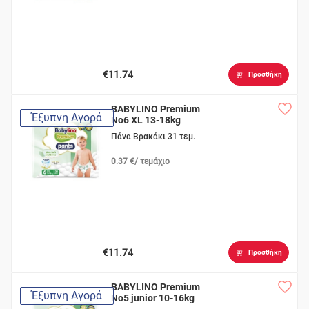
€11.74
Προσθήκη
BABYLINO Premium
Έξυπνη Αγορά
No6 XL 13-18kg
Πάνα Βρακάκι 31 τεμ.
0.37 €/ τεμάχιο
€11.74
Προσθήκη
BABYLINO Premium
Έξυπνη Αγορά
No5 junior 10-16kg