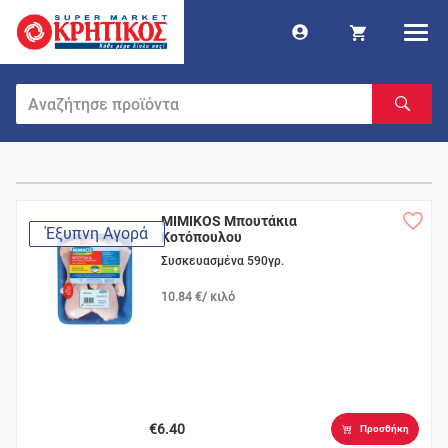
MIMIKOS Μπουτάκια
Έξυπνη Αγορά
Κοτόπουλου
Συσκευασμένα 590γρ.
10.84 €/ κιλό
€6.40
Προσθήκη