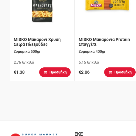
MISKO Μακαρόνι Χρυσή
MISKO Μακαρόνια Protein
Σειρά Πλεξούδες
Σπαγγέτι
Ζυμαρικά 500gr
Ζυμαρικά 400gr
2.76 €/ κιλό
5.15 €/ κιλό
€1.38
€2.06
Προσθήκη
Προσθήκη
ΕΚΕ