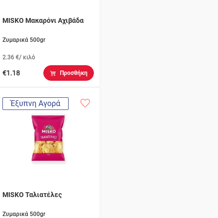
MISKO Μακαρόνι Αχιβάδα
Ζυμαρικά 500gr
2.36 €/ κιλό
€1.18
Προσθήκη
Έξυπνη Αγορά
MISKO Ταλιατέλες
Ζυμαρικά 500gr