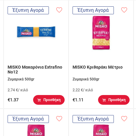
Έξυπνη Αγορά
Έξυπνη Αγορά
MISKO Μακαρόνια Extrafino
MISKO Κριθαράκι Μέτριο
No12
Ζυμαρικά 500gr
Ζυμαρικά 500gr
2.74 €/ κιλό
2.22 €/ κιλό
€1.37
€1.11
Προσθήκη
Προσθήκη
Έξυπνη Αγορά
Έξυπνη Αγορά