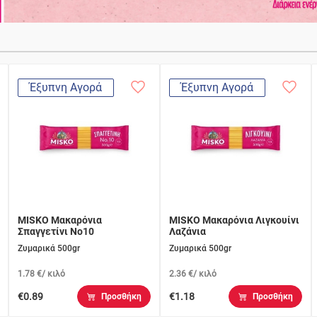
Έξυπνη Αγορά
Έξυπνη Αγορά
MISKO Μακαρόνια
MISKO Μακαρόνια Λιγκουίνι
Σπαγγετίνι Νο10
Λαζάνια
Ζυμαρικά 500gr
Ζυμαρικά 500gr
1.78 €/ κιλό
2.36 €/ κιλό
€0.89
€1.18
Προσθήκη
Προσθήκη