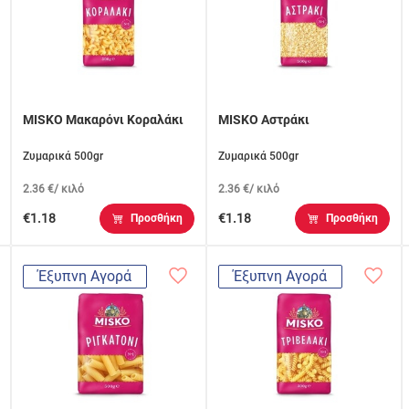
MISKO Μακαρόνι Κοραλάκι
MISKO Αστράκι
Ζυμαρικά 500gr
Ζυμαρικά 500gr
2.36 €/ κιλό
2.36 €/ κιλό
€1.18
€1.18
Προσθήκη
Προσθήκη
Έξυπνη Αγορά
Έξυπνη Αγορά