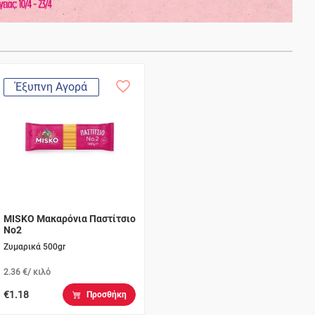
Έξυπνη Αγορά
MISKO Μακαρόνια Παστίτσιο
Νο2
Ζυμαρικά 500gr
2.36 €/ κιλό
€1.18
Προσθήκη