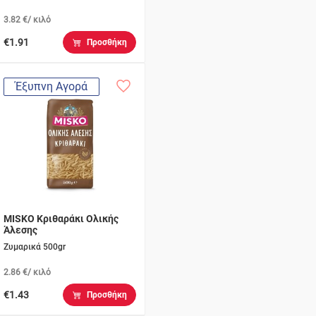
3.82 €/ κιλό
€1.91
Προσθήκη
Έξυπνη Αγορά
MISKO Κριθαράκι Ολικής
Άλεσης
Ζυμαρικά 500gr
2.86 €/ κιλό
€1.43
Προσθήκη