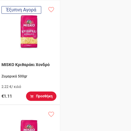
Έξυπνη Αγορά
MISKO Κριθαράκι Χονδρό
Ζυμαρικά 500gr
2.22 €/ κιλό
€1.11
Προσθήκη