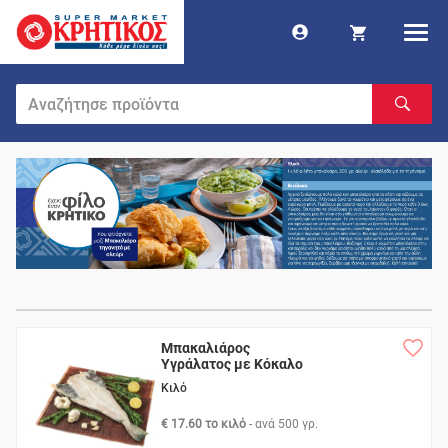
Μπακαλιάρος
Υγράλατος με Κόκαλο
Νορβηγίας
Κιλό
€ 17.60 το κιλό
- ανά
500 γρ.