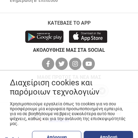
Ενημέρωση Β’ επιπέδου
ΚΑΤΕΒΑΣΕ ΤΟ APP
ΑΚΟΛΟΥΘΗΣΕ ΜΑΣ ΣΤΑ SOCIAL
ΜΑΘΕ ΠΡΩΤΟΣ ΤΑ ΝΕΑ ΜΑΣ
Διαχείριση cookies και
παρόμοιων τεχνολογιών
Χρησιμοποιούμε εργαλεία όπως τα cookies για να σου
προσφέρουμε μία κορυφαία προσωποποιημένη εμπειρία,
για να σε βοηθήσουμε να βρεις ευκολότερα αυτό που
© Copyright 2026
ANEDIK Kritikos
. All Rights Reserved
ψάχνεις, καθώς και για την ανάλυση της επισκεψιμότητάς
Made with
by
Desquared
μας.
Απόρριψη
Αποδοχή