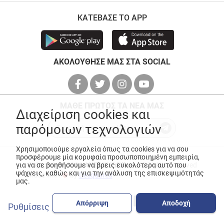
ΚΑΤΕΒΑΣΕ ΤΟ APP
ΑΚΟΛΟΥΘΗΣΕ ΜΑΣ ΣΤΑ SOCIAL
ΜΑΘΕ ΠΡΩΤΟΣ ΤΑ ΝΕΑ ΜΑΣ
Διαχείριση cookies και
παρόμοιων τεχνολογιών
Χρησιμοποιούμε εργαλεία όπως τα cookies για να σου
προσφέρουμε μία κορυφαία προσωποποιημένη εμπειρία,
© Copyright 2026
ANEDIK Kritikos
. All Rights Reserved
για να σε βοηθήσουμε να βρεις ευκολότερα αυτό που
ψάχνεις, καθώς και για την ανάλυση της επισκεψιμότητάς
Made with
by
Desquared
μας.
Απόρριψη
Αποδοχή
Ρυθμίσεις