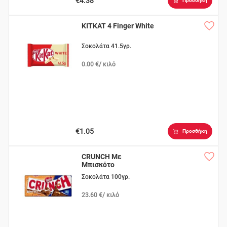
€4.38
Προσθήκη
KITKAT 4 Finger White
Σοκολάτα 41.5γρ.
0.00 €/ κιλό
€1.05
Προσθήκη
CRUNCH Με
Μπισκότο
Σοκολάτα 100γρ.
23.60 €/ κιλό