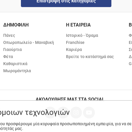
Επιστροφή στις κατηγορίες
ΔΗΜΟΦΙΛΗ
Η ΕΤΑΙΡΕΙΑ
Β
Πάνες
Ιστορικό - Όραμα
Φ
Οπωροπωλείο - Μαναβική
Franchise
Ε
Γιαούρτια
Καριέρα
Σ
Φέτα
Βρείτε το κατάστημά σας
Δ
Καθαριστικά
G
Μωρομάντηλα
ΑΚΟΛΟΥΘΗΣΕ ΜΑΣ ΣΤΑ SOCIAL
ρόμοιων τεχνολογιών
 σου προσφέρουμε μία κορυφαία προσωποποιημένη εμπειρία, για να σ
μότητάς μας.