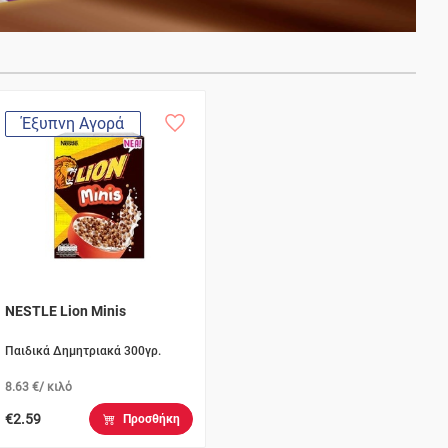
Έξυπνη Αγορά
NESTLE Lion Minis
Παιδικά Δημητριακά 300γρ.
8.63 €/ κιλό
€2.59
Προσθήκη