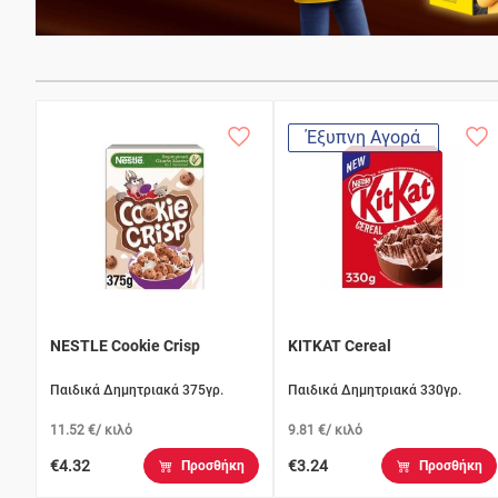
Έξυπνη Αγορά
NESTLE Cookie Crisp
KITKAT Cereal
Παιδικά Δημητριακά 375γρ.
Παιδικά Δημητριακά 330γρ.
11.52 €/ κιλό
9.81 €/ κιλό
€4.32
€3.24
Προσθήκη
Προσθήκη