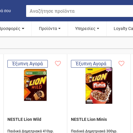
μά σου
Προσφορές
Προϊόντα
Υπηρεσίες
Loyalty C
Έξυπνη Αγορά
Έξυπνη Αγορά
NESTLE Lion Wild
NESTLE Lion Minis
Παιδικά Δημητριακά 410γρ.
Παιδικά Δημητριακά 300γρ.