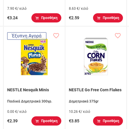
7.90 €/ κιλό
8.63 €/ κιλό
€3.24
€2.59
Προσθήκη
Προσθήκη
Έξυπνη Αγορά
NESTLE Nesquik Minis
NESTLE Go Free Corn Flakes
Παιδικά Δημητριακά 300γρ.
Δημητριακά 375gr
0.00 €/ κιλό
10.26 €/ κιλό
€2.39
€3.85
Προσθήκη
Προσθήκη