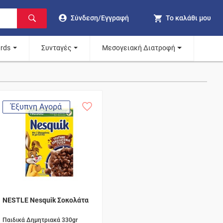
Σύνδεση/Εγγραφή
Το καλάθι μου
ards
Συνταγές
Μεσογειακή Διατροφή
Έξυπνη Αγορά
NESTLE Nesquik Σοκολάτα
Παιδικά Δημητριακά 330gr