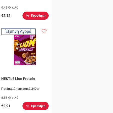
6.42 €/ κιλό
€2.12
Προσθήκη
Έξυπνη Αγορά
NESTLE Lion Protein
Παιδικά Δημητριακά 340gr
8.55 €/ κιλό
€2.91
Προσθήκη