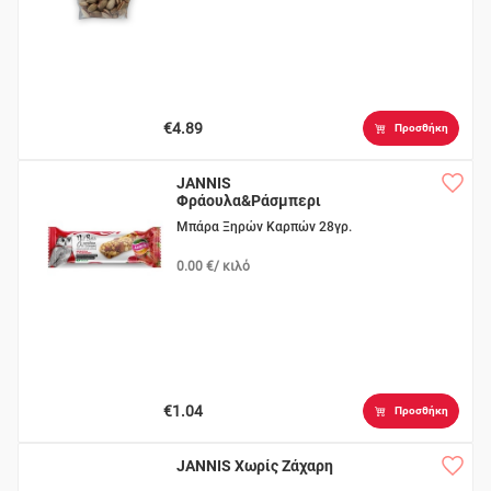
€4.89
Προσθήκη
JANNIS
Φράουλα&Ράσμπερι
χωρίς Ζάχαρη
Μπάρα Ξηρών Καρπών 28γρ.
0.00 €/ κιλό
€1.04
Προσθήκη
JANNIS Χωρίς Ζάχαρη