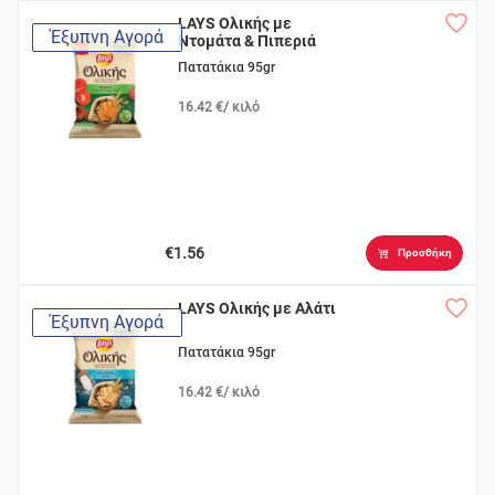
LAYS Ολικής με
Έξυπνη Αγορά
Ντομάτα & Πιπεριά
Πατατάκια 95gr
16.42 €/ κιλό
€1.56
Προσθήκη
LAYS Ολικής με Αλάτι
Έξυπνη Αγορά
Πατατάκια 95gr
16.42 €/ κιλό