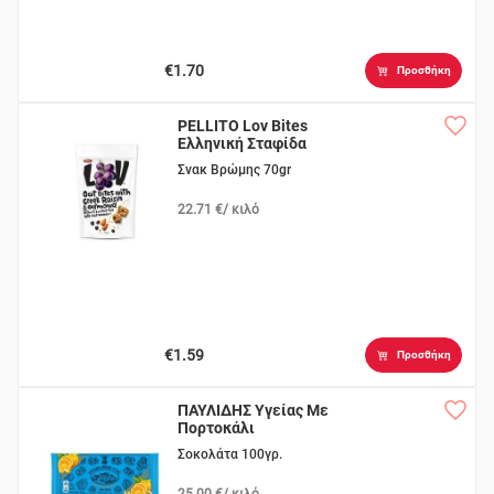
€1.70
Προσθήκη
PELLITO Lov Bites
Ελληνική Σταφίδα
Σνακ Βρώμης 70gr
22.71 €/ κιλό
€1.59
Προσθήκη
ΠΑΥΛΙΔΗΣ Υγείας Με
Πορτοκάλι
Σοκολάτα 100γρ.
25.00 €/ κιλό