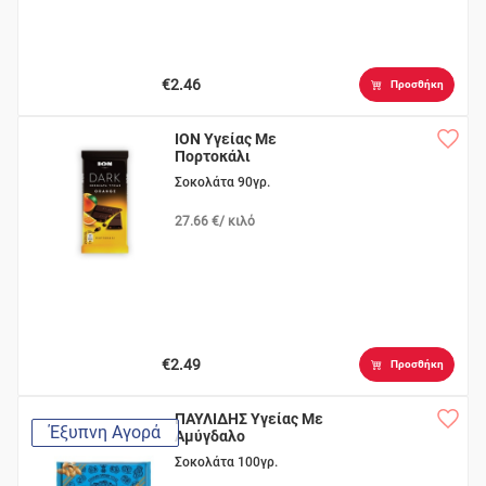
€2.46
Προσθήκη
ΙΟΝ Υγείας Με
Πορτοκάλι
Σοκολάτα 90γρ.
27.66 €/ κιλό
€2.49
Προσθήκη
ΠΑΥΛΙΔΗΣ Υγείας Με
Έξυπνη Αγορά
Αμύγδαλο
Σοκολάτα 100γρ.