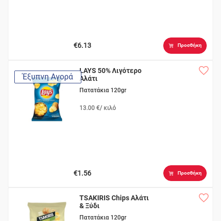
€6.13
Προσθήκη
LAYS 50% Λιγότερο
Έξυπνη Αγορά
Αλάτι
Πατατάκια 120gr
13.00 €/ κιλό
€1.56
Προσθήκη
TSAKIRIS Chips Αλάτι
& Ξύδι
Πατατάκια 120gr