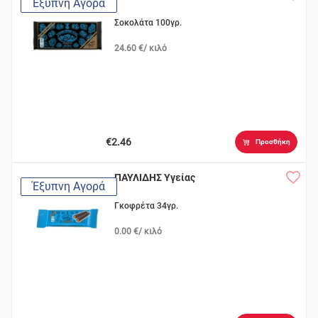
Έξυπνη Αγορά
Σοκολάτα 100γρ.
24.60 €/ κιλό
€2.46
Προσθήκη
ΠΑΥΛΙΔΗΣ Υγείας
Έξυπνη Αγορά
Γκοφρέτα 34γρ.
0.00 €/ κιλό