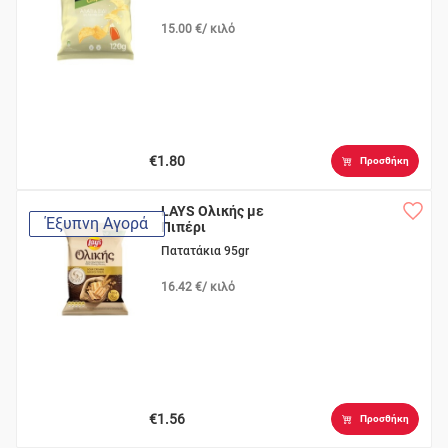
15.00 €/ κιλό
€1.80
Προσθήκη
LAYS Ολικής με
Έξυπνη Αγορά
Πιπέρι
Πατατάκια 95gr
16.42 €/ κιλό
€1.56
Προσθήκη