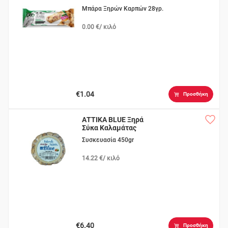
Μπάρα Ξηρών Καρπών 28γρ.
0.00 €/ κιλό
€1.04
Προσθήκη
ΑΤΤΙΚΑ BLUE Ξηρά
Σύκα Καλαμάτας
Συσκευασία 450gr
14.22 €/ κιλό
€6.40
Προσθήκη