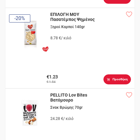
ΕΠΙΛΟΓΗ ΜΟΥ
-20%
Πασατέμπος Ψημένος
Αλατισμένος
Ξηροί Καρποί 140gr
8.78 €/ κιλό
€1.23
Προσθήκη
€ 1.54
PELLITO Lov Bites
Βατόμουρο
Σνακ Βρώμης 70gr
24.28 €/ κιλό