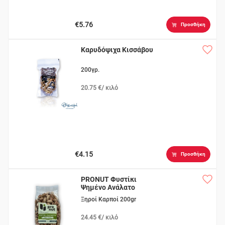
€5.76
Προσθήκη
Καρυδόψιχα Κισσάβου
200γρ.
20.75 €/ κιλό
€4.15
Προσθήκη
PRONUT Φυστίκι
Ψημένο Ανάλατο
Ξηροί Καρποί 200gr
24.45 €/ κιλό