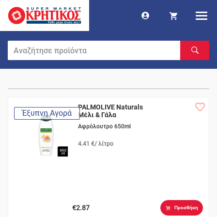
PALMOLIVE Naturals
Έξυπνη Αγορά
Μέλι & Γάλα
Αφρόλουτρο 650ml
4.41 €/ λίτρο
€2.87
Προσθήκη