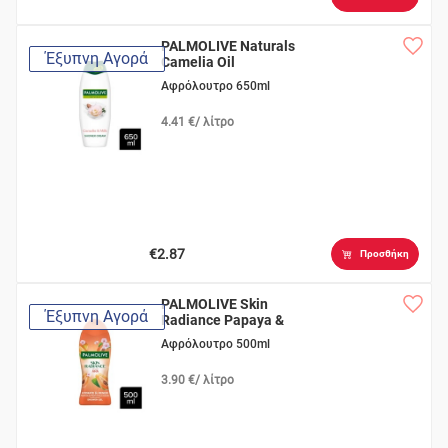
PALMOLIVE Naturals
Έξυπνη Αγορά
Camelia Oil
Αφρόλουτρο 650ml
4.41 €/ λίτρο
€2.87
Προσθήκη
PALMOLIVE Skin
Έξυπνη Αγορά
Radiance Papaya &
Peach
Αφρόλουτρο 500ml
3.90 €/ λίτρο