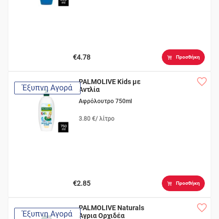
€4.78
Προσθήκη
PALMOLIVE Kids με
Έξυπνη Αγορά
Αντλία
Αφρόλουτρο 750ml
3.80 €/ λίτρο
€2.85
Προσθήκη
PALMOLIVE Naturals
Έξυπνη Αγορά
Άγρια Ορχιδέα