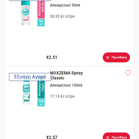
Αποσμητικό 50ml
50.20 €/ λίτρο
€2.51
Προσθήκη
NOXZEMA Spray
Έξυπνη Αγορά
Classic
Αποσμητικό 150ml
17.13 €/ λίτρο
€2.57
Προσθήκη