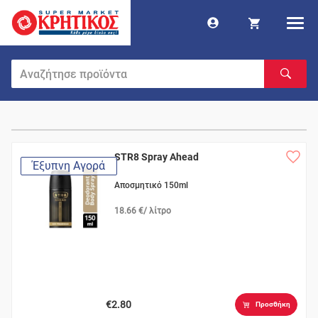
STR8 Spray Ahead
Έξυπνη Αγορά
Αποσμητικό 150ml
18.66 €/ λίτρο
€2.80
Προσθήκη