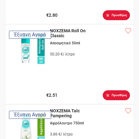
€2.80
Προσθήκη
NOXZEMA Roll On
Έξυπνη Αγορά
Classic
Αποσμητικό 50ml
50.20 €/ λίτρο
€2.51
Προσθήκη
NOXZEMA Talc
Έξυπνη Αγορά
Pampering
Αφρόλουτρο 750ml
3.86 €/ λίτρο