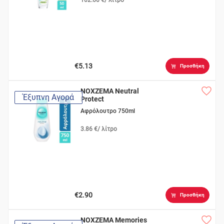
€5.13
Προσθήκη
NOXZEMA Neutral
Έξυπνη Αγορά
Protect
Αφρόλουτρο 750ml
3.86 €/ λίτρο
€2.90
Προσθήκη
NOXZEMA Memories