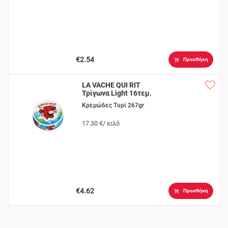
€2.54
Προσθήκη
LA VACHE QUI RIT
Τρίγωνα Light 16τεμ.
Κρεμώδες Τυρί 267gr
17.30 €/ κιλό
€4.62
Προσθήκη