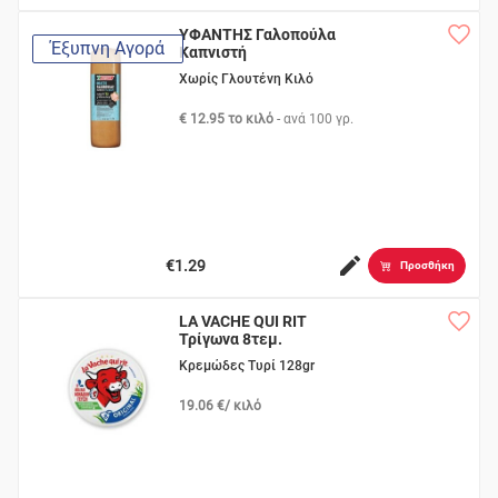
ΥΦΑΝΤΗΣ Γαλοπούλα
Έξυπνη Αγορά
Καπνιστή
Χωρίς Γλουτένη Κιλό
€ 12.95 το κιλό
- ανά
100 γρ.
€1.29
Προσθήκη
LA VACHE QUI RIT
Τρίγωνα 8τεμ.
Κρεμώδες Τυρί 128gr
19.06 €/ κιλό